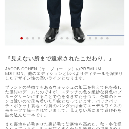
『見えない所まで追求されたこだわり。』
JACOB COHEN（ヤコブコーエン）のPREMIUM
EDITION、他のエディションと比べよりディテールを深掘り
したデザイン性の高いラインとなります。
ブランドの特徴でもあるウォッシュの加工を抑えて色を残し
た濃紺のデニムなのですが、ステッチの色を絶妙な発色のブ
ルーグリーンにすることで色を引き立たせつつ、色味のトー
ンは近いので落ち着いた印象となっています。バックパッ
チ・ポケット裏地・付属のバンダナは全てエーデルワイスの
モチーフで統一されていまして、見えない所にまで遊び心を
詰め込んだ一本です。
また裏地を起毛させた裏起毛で防寒性を高めた、秋・冬仕様
となっています。毛足が短く柔らかな生地感なので履き心地