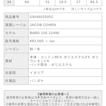
34
84
31
18.5
27
84.5
※単位はcmです。 詳しいサイズは
コチラ
商品番号
53046025052
展開レーベル
JACOB COHEN
モデル
BARD 226-22490
販売価格
¥83,000 ＋ tax
シーズン
秋 / 冬
本体：コットン96％ ポリエステル3％ ポリ
素材
ウレタン1％
パッチ部分：ポリエステル
生産国
イタリア
付属品
バンダナ
【修理希望のお客様へ】
修理希望のお客様は
コチラのページ
より、 希望の修理方法を一緒に
カートに入れてご注文ください。
※修理が必要な場合のみご注文ください。ご注文が無ければ未修理に