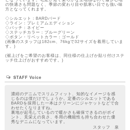
の快適さも問題なく、季節の変わり目や肌寒い日でも強い味
方となってくれます。
◇シルエット：BARDバード
◇ライン：プレミアムエディション
◇パッチ：ネイビー
◇ステッチカラー：ブルーグリーン
◇ボタン・リベットカラー：ゴールド
(画像のスタッフは182cm、76kgで32サイズを着用していま
す。)
(裾上げをご希望のお客様は、同仕様の仕上げか貼り付けステ
ッチ仕上げがおすすめです。)
STAFF Voice
濃紺のデニムでスリムフィット、知的なイメージを感
じるのは僕だけでしょうか。定番のシルエットである
BARDを採用した一本はクリーンにジャケットなどで合
わせたくなりますね。
裏地が起毛しているので暖かさも確保できるのがポイ
ント、見栄えの良さ、冬用の機能性も持ち合わせた優
秀なデニムになっています。
スタッフ 泉