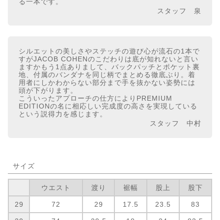
る一本です。
スタッフ 泉
シルエットの美しさやステッチの遊び心が流石の1本で
すがJACOB COHENのこだわりは底が知れないと言い
ますかもう1点ありまして、バックパッチとポケット裏
地、付属のバンダナを同じ柄でまとめる徹底ぶり。着
用者にしかわからない部分まで手を抜かない姿勢には
頭が下がります。
こういったアプローチの仕方によりPREMIUM
EDITIONの名に相応しい完成度の高さを実現している
という説得力を感じます。
スタッフ 中村
サイズ
ウエスト
渡り
裾幅
股上
股下
29
72
29
17.5
23.5
83