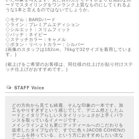
ードでスタイリングをワンランク上質なものにしてくれるよ
うな1本と言えるのではないでしょうか。
◇モデル：BARDバード
◇ライン：プレミアムエディション
◇シルエット：スリムフィット
◇パッチ：ネイビー
◇ステッチカラー：キャメル
◇ボタン・リベットカラー：シルバー
(画像のスタッフは182cm、76kgで32サイズを着用していま
す。)
(裾上げをご希望のお客様は、同仕様の仕上げか貼り付けステ
ッチ仕上げがおすすめです。)
STAFF Voice
どの方向から見ても綺麗、そんな印象の一本です。加
工もやりすぎずという感じでして、デニム然としたム
ードとイタリアらしいスタイリッシュさが上手くバラ
ンスを取っているイメージです。
メインラインよりも更にディティールへのこだわりを
追求したタイプなので、すでに色々JACOB COHENの
デニムを持っている、という方におすすめしたい次な