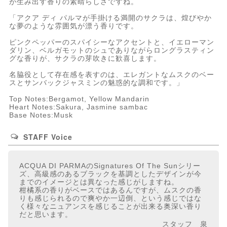
が生み出す香りの素晴らしさですね。
「アクア ディ パルマが手掛ける満開のサクラは、煌びやか
な夢のような雰囲気が漂う香りです。
ピンクペッパーのスパイシーなアクセントと、イエローマン
ダリン、ベルガモットのシュでありながらロングラスティン
グな香りが、サクラの芽吹きに歓喜します。
名脇役として存在感を表すのは、エレガントなムスクのベー
スとサンバックジャスミンの魅惑的な調和です。」
Top Notes:Bergamot, Yellow Mandarin
Heart Notes:Sakura, Jasmine sambac
Base Notes:Musk
STAFF Voice
ACQUA DI PARMAのSignatures Of The Sunシリー
ズ、高級感のあるブラックを基調としたデザインが今
までのイメージとは異なった感じがしますね。
柑橘系の香りがベースではあるんですが、ムスクの香
りも感じられるので爽やか一辺倒、という感じではな
く様々なニュアンスを感じることが出来る奥深い香り
だと思います。
スタッフ 泉