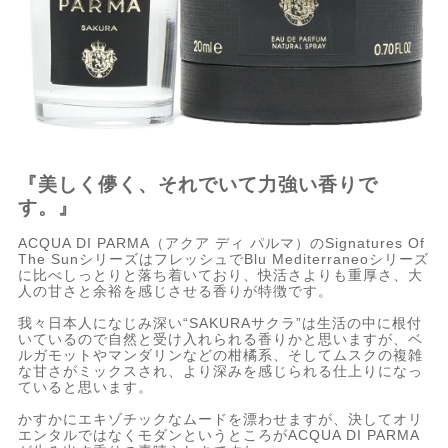
『美しく儚く、それでいて力強い香りで
す。』
ACQUA DI PARMA（アクア ディ パルマ）のSignatures Of
The SunシリーズはフレッシュでBlu Mediterraneoシリーズ
に比べしっとりと落ち着いており、快活さよりも重厚さ、大
人の甘さと余裕を感じさせる香りが特徴です。
我々日本人になじみ深い“SAKURAサクラ”は生活の中に根付
いているので自然と受け入れられる香りかと思いますが、ベ
ルガモットやマンダリンなどの柑橘系、そしてムスクの複雑
な甘さがミックスされ、より深みを感じられる仕上りになっ
ていると思います。
かすかにエキゾチックなムードを漂わせますが、決してオリ
エンタルではなくモダンというところがACQUA DI PARMA