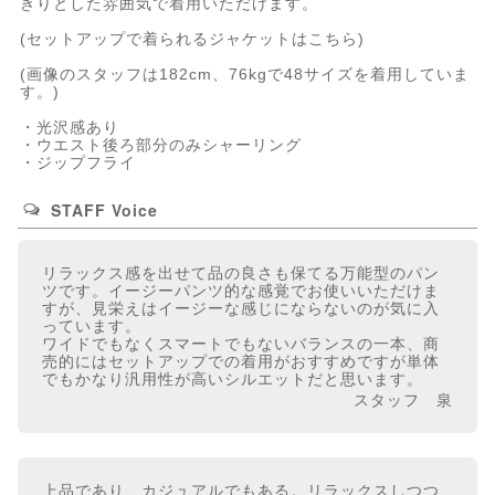
きりとした雰囲気で着用いただけます。
(
セットアップで着られるジャケットはこちら
)
(画像のスタッフは182cm、76kgで48サイズを着用していま
す。)
・光沢感あり
・ウエスト後ろ部分のみシャーリング
・ジップフライ
STAFF Voice
リラックス感を出せて品の良さも保てる万能型のパン
ツです。イージーパンツ的な感覚でお使いいただけま
すが、見栄えはイージーな感じにならないのが気に入
っています。
ワイドでもなくスマートでもないバランスの一本、商
売的にはセットアップでの着用がおすすめですが単体
でもかなり汎用性が高いシルエットだと思います。
スタッフ 泉
上品であり、カジュアルでもある。リラックスしつつ