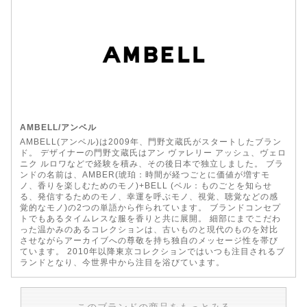
AMBELL/アンベル
AMBELL(アンベル)は2009年、門野文蔵氏がスタートしたブラン
ド。 デザイナーの門野文蔵氏はアン ヴァレリー アッシュ、ヴェロ
ニク ルロワなどで経験を積み、その後日本で独立しました。 ブラ
ンドの名前は、AMBER(琥珀：時間が経つごとに価値が増すモ
ノ、香りを楽しむためのモノ)+BELL (ベル：ものごとを知らせ
る、発信するためのモノ、幸運を呼ぶモノ、視覚、聴覚などの感
覚的なモノ)の2つの単語から作られています。 ブランドコンセプ
トでもあるタイムレスな服を香りと共に展開。 細部にまでこだわ
った温かみのあるコレクションは、古いものと現代のものを対比
させながらアーカイブへの尊敬を持ち独自のメッセージ性を帯び
ています。 2010年以降東京コレクションではいつも注目されるブ
ランドとなり、今世界中から注目を浴びています。