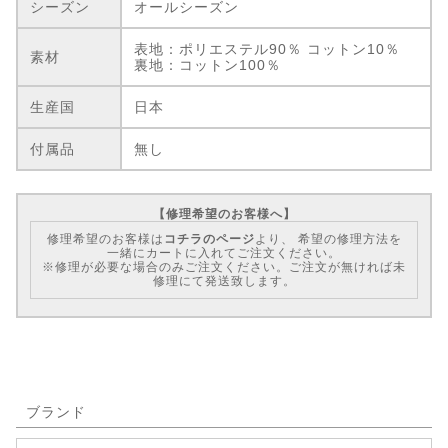
シーズン
オールシーズン
表地：ポリエステル90％ コットン10％
素材
裏地：コットン100％
生産国
日本
付属品
無し
【修理希望のお客様へ】
修理希望のお客様は
コチラのページ
より、 希望の修理方法を
一緒にカートに入れてご注文ください。
※修理が必要な場合のみご注文ください。ご注文が無ければ未
修理にて発送致します。
ブランド