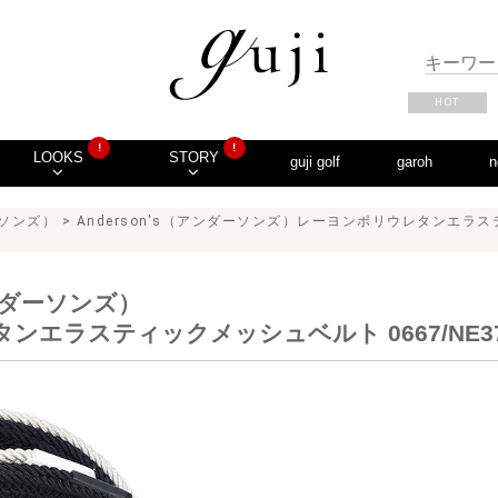
HOT
!
!
LOOKS
STORY
guji golf
garoh
n
ーソンズ）
> Anderson's（アンダーソンズ）レーヨンポリウレタンエラステ