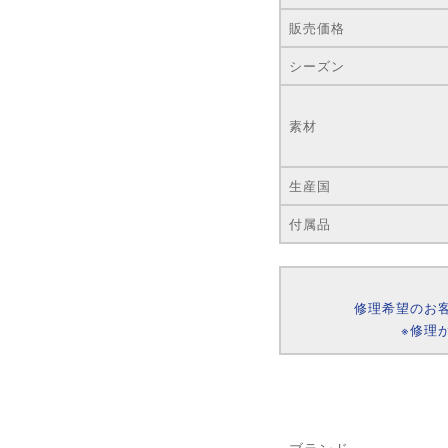
販売価格
シーズン
素材
生産国
付属品
修理希望のお
※修理
ブランド