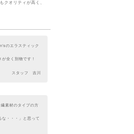
材もクオリティが高く、
on'sのエラスティック
品さが全く別物です！
スタッフ 吉川
合繊素材のタイプの方
えるな・・・」と思って