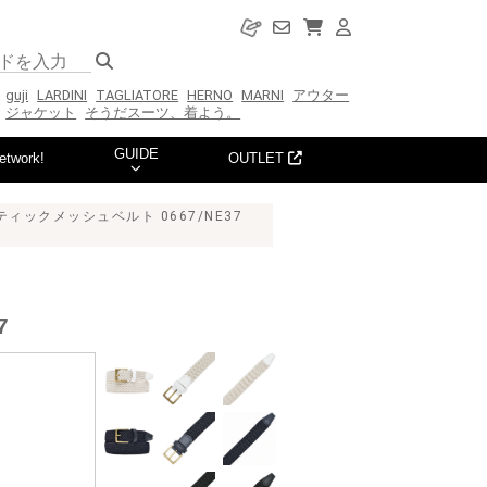
guji
LARDINI
TAGLIATORE
HERNO
MARNI
アウター
ジャケット
そうだスーツ、着よう。
GUIDE
etwork!
OUTLET
ィックメッシュベルト 0667/NE37