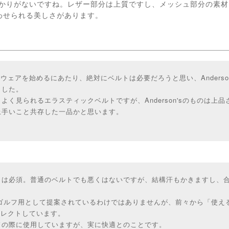
'sは抜かりがないですね。レザー部分は上質ですし、メッシュ部分の素
わせられる美しさがあります。
てゴルフウェアを始めるにあたり、絶対にベルトは必要だろうと思い、Anders
ました。
よく見られるエラスティックベルトですが、Anderson'sのものは上
上手いこと共存した一品かと思います。
トは必須。普通のベルトでも悪くはないですが、結構汗もかきますし、
では特にゴルフ用として提案されているわけではありませんが、前々から「使
fでセレクトしています。
ドの際に使用していますが、実に快適とのことです。