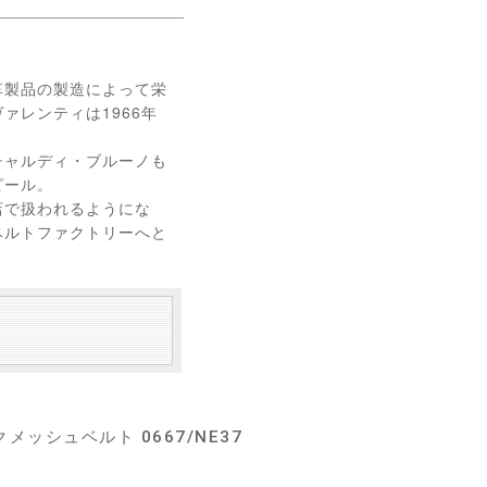
革製品の製造によって栄
ァレンティは1966年
チャルディ・ブルーノも
ピール。
店で扱われるようにな
ベルトファクトリーへと
ッシュベルト 0667/NE37