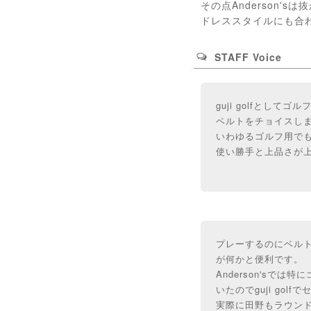
その点Anderson
ドレススタイルにも合
STAFF Voice
guji golfとし
ベルトをチョイスし
いわゆるゴルフ用でも
使い勝手と上品さが
プレーするのにベル
が何かと便利です。
Anderson's
いたのでguji gol
実際に田野もラウン