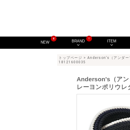
4
!
BRAND
ITEM
NEW
トップページ
>
Anderson's（アンダ
18121600035