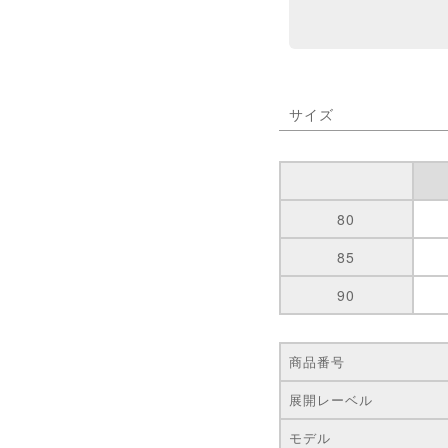
サイズ
80
85
90
商品番号
展開レーベル
モデル