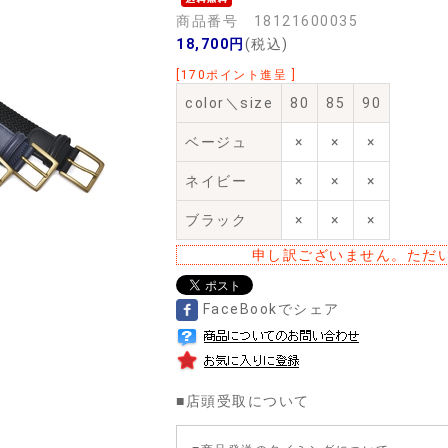
商品番号 18121600035
18,700円
(税込)
[170ポイント進呈 ]
color＼size
80
85
90
ベージュ
×
×
×
ネイビー
×
×
×
ブラック
×
×
×
申し訳ございません。ただ
FaceBookでシェア
■
店頭受取について