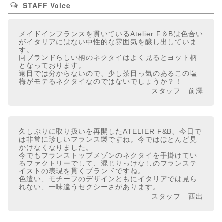
STAFF Voice
メイドインフランスを貫いているAtelier F＆Bは色合い
がイタリアにはない中性的な雰囲気を醸し出していま
す。
同ブランドらしい柄のネクタイはよく見るとヨット柄
となっております。
遠目では分からないので、少し茶目っ気のあるこの塩
梅がモテるネクタイなのではないでしょうか？！
スタッフ 前澤
久しぶりに取り扱いを再開したATELIER F&B、今日で
は非常に珍しいフランス製ですね。今ではほとんど見
かけなくなりました。
今でもフランストップメゾンのネクタイを手掛けてい
るファクトリーでして、混じりっけなしのフランステ
イストの表現を貫くブランドですね。
色遣い、モチーフのデザインともにイタリアでは見ら
れない、一味違うセクシーさがあります。
スタッフ 西出