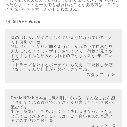
それでも大丈夫な方であれば問題ありませんが、もう少し入
ったらな・・・と一度でも思われたことがある方は、このサ
イズ感がベストマッチかもしれません。
STAFF Voice
物の出し入れがすごくしやすいようになっていて、と
ても便利ですね。
開口部がしっかりと開くように、それでいて自然な見
え方になるようにデザインされていて、荷物が見えや
すく手もすんなり入れられるのでかなり気が利いてい
ます。
ストラップを外すとポーチ的にも使え、可能性しか感
じない、そんな仕上がりのバッグですね。
スタッフ 西出
Daniel&Bobは本当に気が利いている、そんなことを感
じさせてくれる逸品でしてざっくり言うとサイズ感が
絶妙です。
出かける際に、このバッグもう少し大きかったらなぁ
と思うことが多々ある方にはすごく良いものだと思い
ますのでぜひご検討を。
スタッフ 泉