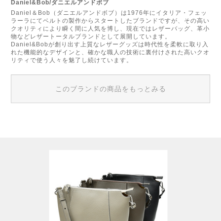
Daniel&Bob/ダニエルアンドボブ
Daniel＆Bob（ダニエルアンドボブ）は1976年にイタリア・フェッ
ラーラにてベルトの製作からスタートしたブランドですが、その高い
クオリティにより瞬く間に人気を博し、現在ではレザーバッグ、革小
物などレザートータルブランドとして展開しています。
Daniel&Bobが創り出す上質なレザーグッズは時代性を柔軟に取り入
れた機能的なデザインと、確かな職人の技術に裏付けされた高いクオ
リティで使う人々を魅了し続けています。
このブランドの商品をもっとみる