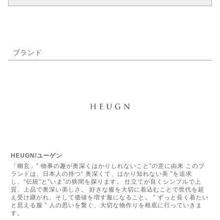
ブランド
HEUGN/ユーゲン
「幽玄」“ 物事の趣が奥深くはかりしれないこと”の意に由来 このブ
ランドは、日本人の持つ“ 奥深くて、はかり知れない美 ”を追求
し、“伝統”と“いま”の狭間を探ります。 仕立てが良くシンプルで上
質、上品で奥深い美しさ。 好きな服を大切に着込むことで世代を超
え受け継がれ、そして価値を増す服になること。 “ ずっと長く着たい
と思える服 ” 人の思いを繋ぐ、大切な物作りを根底に行っていきま
す。