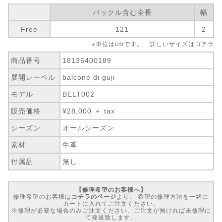
バックル含む全長
幅
Free
121
2
※単位はcmです。 詳しいサイズは
コチラ
商品番号
18136400189
展開レーベル
balcone di guji
モデル
BELT002
販売価格
¥28,000 ＋ tax
シーズン
オールシーズン
素材
牛革
付属品
無し
【修理希望のお客様へ】
修理希望のお客様は
コチラのページ
より、 希望の修理方法を一緒に
カートに入れてご注文ください。
※修理が必要な場合のみご注文ください。ご注文が無ければ未修理に
て発送致します。