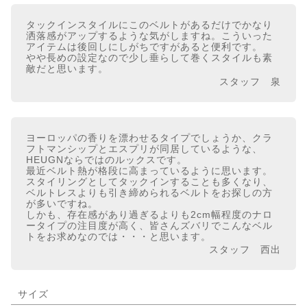
タックインスタイルにこのベルトがあるだけでかなり
洒落感がアップするような気がしますね。こういった
アイテムは後回しにしがちですがあると便利です。
やや長めの設定なので少し垂らして巻くスタイルも素
敵だと思います。
スタッフ 泉
ヨーロッパの香りを漂わせるタイプでしょうか、クラ
フトマンシップとエスプリが同居しているような、
HEUGNならではのルックスです。
最近ベルト熱が格段に高まっているように思います。
スタイリングとしてタックインすることも多くなり、
ベルトレスよりも引き締められるベルトをお探しの方
が多いですね。
しかも、存在感があり過ぎるよりも2cm幅程度のナロ
ータイプの注目度が高く、皆さんズバリでこんなベル
トをお求めなのでは・・・と思います。
スタッフ 西出
サイズ