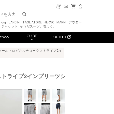
guji
LARDINI
TAGLIATORE
HERNO
MARNI
アウター
ジャケット
そうだスーツ、着よう。
GUIDE
etwork!
OUTLET
ート ウールトロピカルチョークストライプ2イ