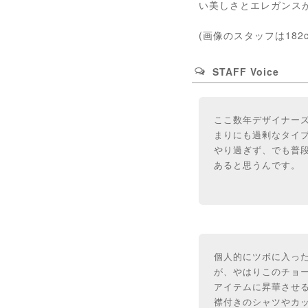
い美しさとエレガンス
(画像のスタッフは182
STAFF Voice
ここ数年デザイナー
まりにも過剰なタイプ
やり過ぎず、でも普
あると思うんです。
個人的にツボに入っ
が、やはりこのチョー
アイテムに昇華させ
襟付きのシャツやカ