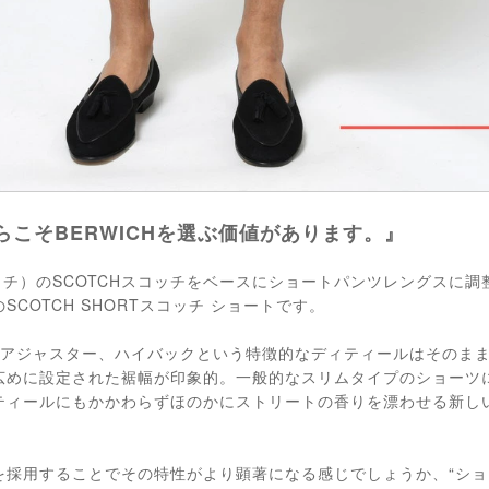
こそBERWICHを選ぶ価値があります。』
ィッチ）のSCOTCHスコッチをベースにショートパンツレングスに
COTCH SHORTスコッチ ショートです。
ドアジャスター、ハイバックという特徴的なディティールはそのま
広めに設定された裾幅が印象的。一般的なスリムタイプのショーツ
ティールにもかかわらずほのかにストリートの香りを漂わせる新し
を採用することでその特性がより顕著になる感じでしょうか、“ショ