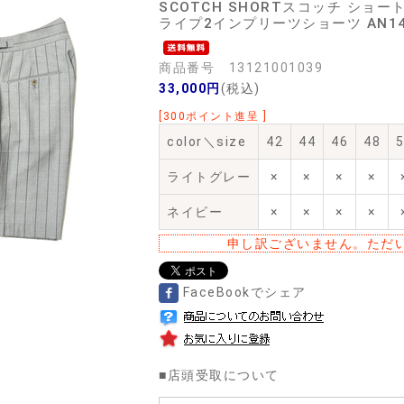
SCOTCH SHORTスコッチ ショ
ライプ2インプリーツショーツ AN1436
商品番号 13121001039
33,000円
(税込)
[300ポイント進呈 ]
color＼size
42
44
46
48
ライトグレー
×
×
×
×
ネイビー
×
×
×
×
申し訳ございません。ただ
FaceBookでシェア
■
店頭受取について