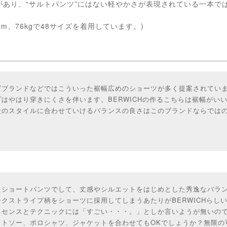
があり、“サルトパンツ”にはない軽やかさが表現されている一本で
cm、76kgで48サイズを着用しています。)
ズブランドなどではこういった裾幅広めのショーツが多く提案されてい
はやはり穿きにくさを伴います。BERWICHの作るこちらは裾幅がい
段のスタイルに合わせていけるバランスの良さはこのブランドならでは
たショートパンツでして、丈感やシルエットをはじめとした秀逸なバラ
クストライプ柄をショーツに採用してしまうあたりがBERWICHらし
るセンスとテクニックには「すごい・・・。」としか言いようが無いの
ットソー、ポロシャツ、ジャケットを合わせてもOKでしょうか？無限の