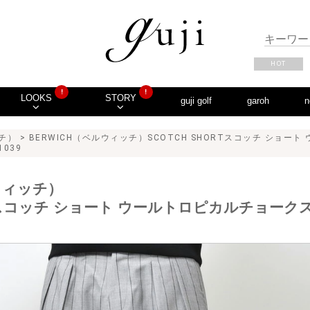
HOT
!
!
LOOKS
STORY
guji golf
garoh
n
ッチ）
> BERWICH（ベルウィッチ）SCOTCH SHORTスコッチ ショ
1039