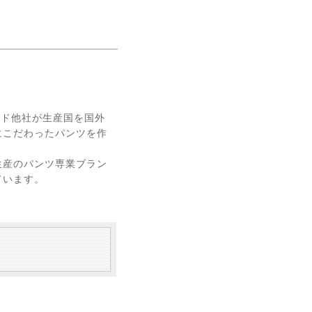
ンド他社が生産国を国外
にこだわったパンツを作
生産のパンツ専業ブラン
ています。