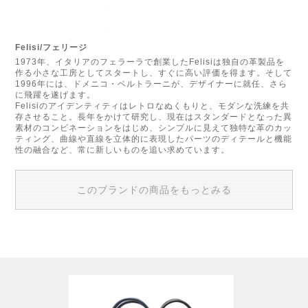
Felisi/フェリージ
1973年、イタリアのフェラーラで創業したFelisiは独自の革製品を
作る小さな工房としてスタートし、すぐに高い評価を得ます。そして
1996年には、ドメニコ・ベルトラーニが、デザイナーに就任、さら
に飛躍を遂げます。
Felisiのアイデンティティはレトロなぬくもりと、モダンな洗練を共
存させること。長年をかけて研究し、現在はスタンダードとなった異
素材のコンビネーションをはじめ、シンプルに見えて独特な革のカッ
ティング、曲線や直線を立体的に表現したパーツのディテールと機能
性の融合など、常に新しいものを追い求めています。
このブランドの商品をもっとみる