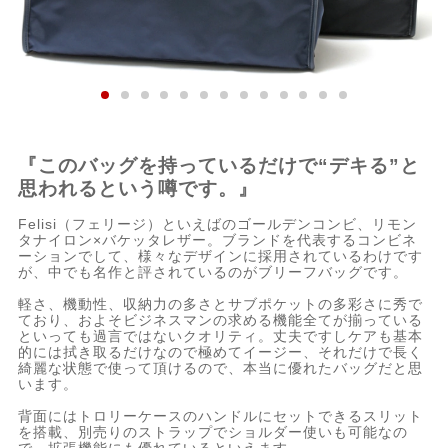
『このバッグを持っているだけで“デキる”と
思われるという噂です。』
Felisi（フェリージ）といえばのゴールデンコンビ、リモン
タナイロン×バケッタレザー。ブランドを代表するコンビネ
ーションでして、様々なデザインに採用されているわけです
が、中でも名作と評されているのがブリーフバッグです。
軽さ、機動性、収納力の多さとサブポケットの多彩さに秀で
ており、およそビジネスマンの求める機能全てが揃っている
といっても過言ではないクオリティ。丈夫ですしケアも基本
的には拭き取るだけなので極めてイージー、それだけで長く
綺麗な状態で使って頂けるので、本当に優れたバッグだと思
います。
背面にはトロリーケースのハンドルにセットできるスリット
を搭載、別売りのストラップでショルダー使いも可能なの