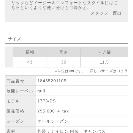
リックなどイージー＆コンフォートなスタイルにはこ
ちらというような使い分けも可能かと。
スタッフ 西出
サイズ
横幅
高さ
マチ幅
43
30
11.5
※単位はcmです。 詳しいサイズは
コチラ
商品番号
18435201105
展開レーベル
guji
モデル
1773/DS
販売価格
¥95,000 ＋ tax
シーズン
オールシーズン
素材
外装：ナイロン 内装：キャンバス