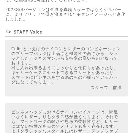
で、拡張機能にも優れているといえます。
2023S/Sバージョンは金具を真鍮カラーではなくシルバー
に。よりソリッドで研ぎ澄まされたモダンイメージへと進化
しました。
STAFF Voice
Felisiといえばのナイロンとレザーのコンビネーション
のブリーフバッグは上品さと機能性の高さから、シュ
ッとしたビジネスマンから支持率の高いものとなって
おります。
出し入れ出来るようにしっかりと仕切りがあったり、
キャリーケースにセットできるスリットがあったり、
スマートにビジネスをする為のものが揃っているバッ
グになっております。
スタッフ 前澤
ビジネスバッグにおけるナイロンのイメージは、間違
いなくレザーよりもクラス感が低くなります。それで
も、フットワークの軽さや思考の柔軟性など、レザー
にはない特性があるのでメリットも多く存在します。
よりクラシックなスタイルにはレザー、テクノファブ