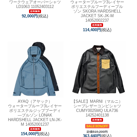
ワークウェアオーバーシャツ
ウォータープルーフ3レイヤー
LD1063 11052403112
ポリエステルフーディーブル
ゾン SKORA HARDSHELL
JACKET SK-JK-M
92,000円
(税込)
14052002237
114,400円
(税込)
AYAQ（アヤック）
【SALE】
MARNI（マルニ）
ウォータープルーフ3レイヤー
シープレザーコンビシャツ
ポリエステルジップブーディ
CUMY0025MQ ULA736
―ブルゾン LONAK
14252401138
HARDSHELL JACKET LN-JK-
M 14052001237
定価519,200円
154,000円
(税込)
363,440円
(税込)