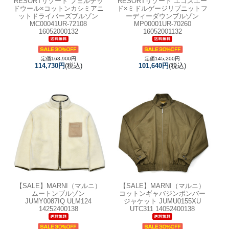
RESORTリゾート フェルテッ
RESORTリゾート エコスエー
ドウール×コットンカシミアニ
ド×ミドルゲージリブニットフ
ットドライバーズブルゾン
ーディーダウンブルゾン
MC00041UR-72108
MP00001UR-70260
16052000132
16052001132
定価163,900円
定価145,200円
114,730円
(税込)
101,640円
(税込)
【SALE】
MARNI（マルニ）
【SALE】
MARNI（マルニ）
ムートンブルゾン
コットンギャバジンボンバー
JUMY0087IQ ULM124
ジャケット JUMU0155XU
14252400138
UTC311 14052400138