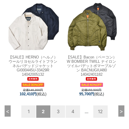
【SALE】
HERNO（ヘルノ）
【SALE】
Bacon（ベーコン）
ウールリヨセルライトフラン
W BOMBER TWILL ナイロン
ネルパデッドジャケット
ツイルパデットボマーブルゾ
GI000445U-33429R
ン BACNUGIU480
14042005132
14042401182
定価146,300円
定価159,500円
102,410円
(税込)
95,700円
(税込)
<
>
1
2
3
4
…
12