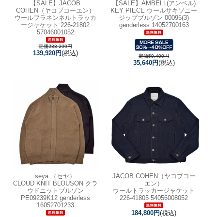
【SALE】JACOB
【SALE】
AMBELL(アンベル)
COHEN（ヤコブコーエン）
KEY PIECE ウールサキソニー
ウールフラネンネルトラッカ
ジップブルゾン 00095(3)
ージャケット 226-21802
genderless 14052700163
57046001052
定価233,200円
139,920円
(税込)
定価59,400円
35,640円
(税込)
seya.（セヤ）
JACOB COHEN（ヤコブコー
CLOUD KNIT BLOUSON クラ
エン）
ウドニットブルゾン
ウールトラッカージャケット
PE09239K12 genderless
226-41805 54056008052
16052701233
184,800円
(税込)