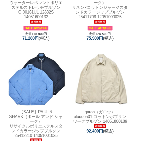
ウォーターレペレントポリエ
ーク）
ステルストレッチブルゾン
リネン×コットンジャージスタ
GI00161UL 12832S
ンドカラージップブルゾン
14051600132
25411706 12051000025
定価118,800円
定価126,500円
71,280円
(税込)
75,900円
(税込)
【SALE】
PAUL &
garoh（ガロウ）
SHARK（ポール アンド シャ
blouson01 コットンポプリン
ーク）
ワークブルゾン 14051800189
リサイクルポリエステルスタ
ンドカラージップブルゾン
92,400円
(税込)
25412210 14051001025