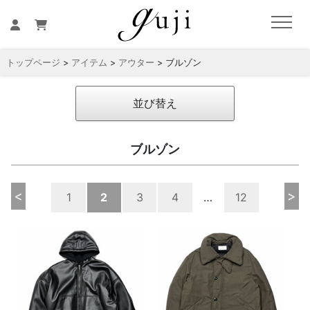
トップページ
>
アイテム
>
アウター
> ブルゾン
並び替え
ブルゾン
<
>
1
2
3
4
…
12