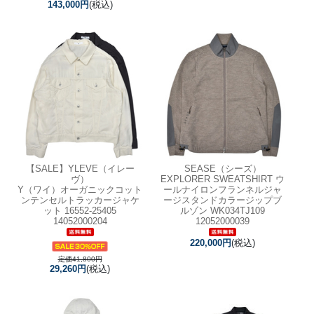
143,000円
(税込)
【SALE】
YLEVE（イレー
SEASE（シーズ）
ヴ）
EXPLORER SWEATSHIRT ウ
Y（ワイ）オーガニックコット
ールナイロンフランネルジャ
ンテンセルトラッカージャケ
ージスタンドカラージップブ
ット 16552-25405
ルゾン WK034TJ109
14052000204
12052000039
220,000円
(税込)
定価41,800円
29,260円
(税込)