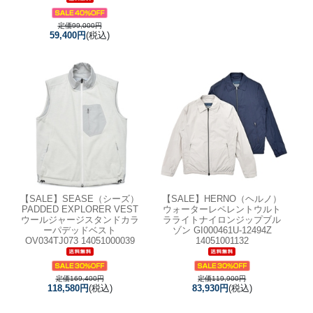
定価99,000円
59,400円
(税込)
【SALE】
SEASE（シーズ）
【SALE】
HERNO（ヘルノ）
PADDED EXPLORER VEST
ウォーターレペレントウルト
ウールジャージスタンドカラ
ラライトナイロンジップブル
ーパデッドベスト
ゾン GI000461U-12494Z
OV034TJ073 14051000039
14051001132
定価169,400円
定価119,900円
118,580円
(税込)
83,930円
(税込)