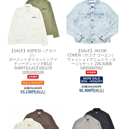
【SALE】
ASPESI（アスペ
【SALE】
JACOB
ジ）
COHEN（ヤコブ コーエン）
ガーメントダイコットンファ
ウォッシュドデニムトラッカ
ティーグシャツ FIELD
ージャケット 226-31805
SHIRTS/LACE10G178
54055007052
11051002109
定価154,000円
定価75,900円
92,400円
(税込)
53,130円
(税込)