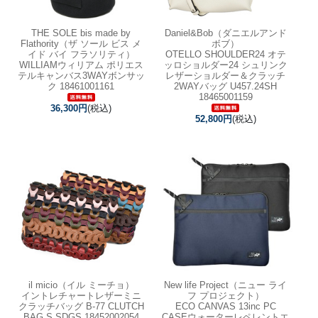
THE SOLE bis made by
Daniel&Bob（ダニエルアンド
Flathority（ザ ソール ビス メ
ボブ）
イド バイ フラソリティ）
OTELLO SHOULDER24 オテ
WILLIAMウィリアム ポリエス
ッロショルダー24 シュリンク
テルキャンバス3WAYボンサッ
レザーショルダー＆クラッチ
ク 18461001161
2WAYバッグ U457.24SH
18465001159
36,300円
(税込)
52,800円
(税込)
il micio（イル ミーチョ）
New life Project（ニュー ライ
イントレチャートレザーミニ
フ プロジェクト）
クラッチバッグ B-77 CLUTCH
ECO CANVAS 13inc PC
BAG S SDGS 18452002054
CASEウォーターレペレントエ