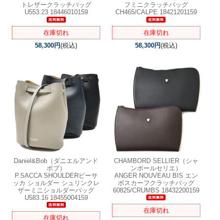
トレザークラッチバッグ
フミニクラッチバッグ
U553.23 18446010159
CH465/CALPE 18421201159
在庫切れ
在庫切れ
58,300円
(税込)
58,300円
(税込)
Daniel&Bob（ダニエルアンド
CHAMBORD SELLIER（シャ
ボブ）
ンボールセリエ）
P.SACCA SHOULDERピーサ
ANGER NOUVEAU BIS エン
ッカ ショルダー シュリンクレ
ボスカーフクラッチバッグ
ザーミニショルダーバッグ
60825/CRUMBS 18432200159
U583.16 18455004159
在庫切れ
在庫切れ