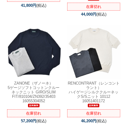
41,800円
(税込)
在庫切れ
44,000円
(税込)
ZANONE（ザノーネ）
RENCONTRANT（レンコント
5ゲージソフトコットンクルー
ラント）
ネックニット GIRO/SLIM
ハイゲージシルククルーネッ
FIT/810104/ZN392/35403
クS/Sニット 10112
16055304052
16051401172
在庫切れ
在庫切れ
57,200円
(税込)
46,200円
(税込)