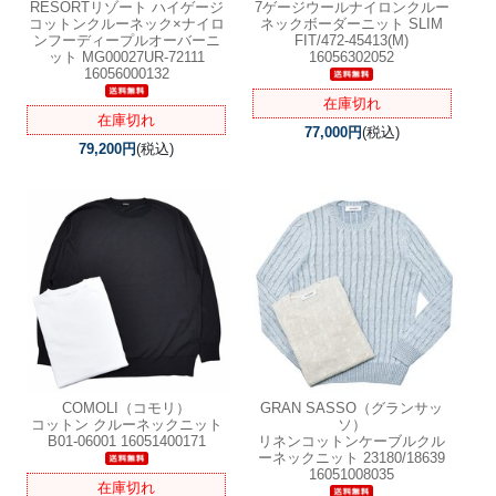
RESORTリゾート ハイゲージ
7ゲージウールナイロンクルー
コットンクルーネック×ナイロ
ネックボーダーニット SLIM
ンフーディープルオーバーニ
FIT/472-45413(M)
ット MG00027UR-72111
16056302052
16056000132
在庫切れ
在庫切れ
77,000円
(税込)
79,200円
(税込)
COMOLI（コモリ）
GRAN SASSO（グランサッ
コットン クルーネックニット
ソ）
B01-06001 16051400171
リネンコットンケーブルクル
ーネックニット 23180/18639
16051008035
在庫切れ