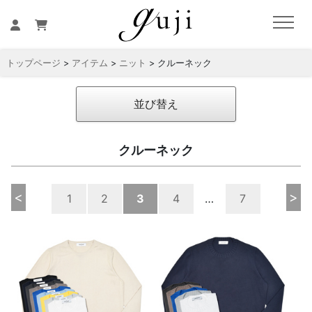
トップページ
>
アイテム
>
ニット
> クルーネック
並び替え
クルーネック
<
>
1
2
3
4
…
7