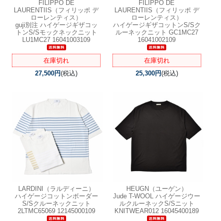
FILIPPO DE
FILIPPO DE
LAURENTIIS（フィリッポ デ
LAURENTIIS（フィリッポ デ
ローレンティス）
ローレンティス）
guji別注 ハイゲージギザコッ
ハイゲージギザコットンS/Sク
トンS/Sモックネックニット
ルーネックニット GC1MC27
LU1MC27 16041003109
16041002109
在庫切れ
在庫切れ
27,500円
(税込)
25,300円
(税込)
LARDINI（ラルディーニ）
HEUGN（ユーゲン）
ハイゲージコットンボーダー
Jude T-WOOL ハイゲージウー
S/Sクルーネックニット
ルクルーネックS/Sニット
2LTMC65069 12145000109
KNITWEAR012 16045400189