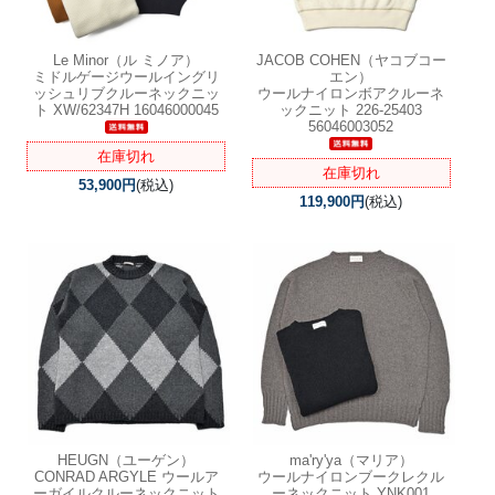
Le Minor（ル ミノア）
JACOB COHEN（ヤコブコー
ミドルゲージウールイングリ
エン）
ッシュリブクルーネックニッ
ウールナイロンボアクルーネ
ト XW/62347H 16046000045
ックニット 226-25403
56046003052
在庫切れ
在庫切れ
53,900円
(税込)
119,900円
(税込)
HEUGN（ユーゲン）
ma'ry'ya（マリア）
CONRAD ARGYLE ウールア
ウールナイロンブークレクル
ーガイルクルーネックニット
ーネックニット YNK001