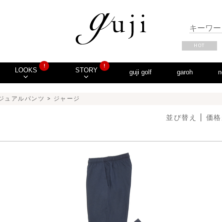
HOT
!
!
LOOKS
STORY
guji golf
garoh
n
ジュアルパンツ
> ジャージ
並び替え
価格