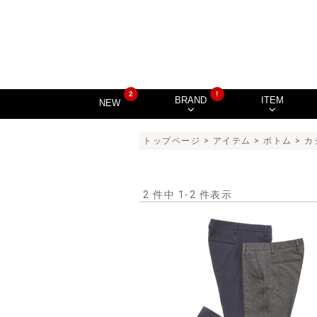
2
!
BRAND
ITEM
NEW
トップページ
>
アイテム
>
ボトム
>
カ
2 件中 1-2 件表示