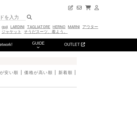
guji
LARDINI
TAGLIATORE
HERNO
MARNI
アウター
ジャケット
そうだスーツ、着よう。
GUIDE
etwork!
OUTLET
が安い順
価格が高い順
新着順