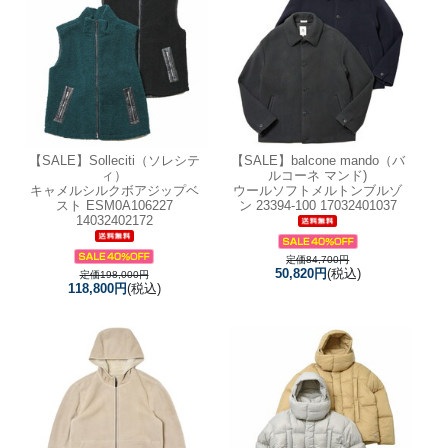
【SALE】
Solleciti（ソレシテ
【SALE】
balcone mando（バ
ィ）
ルコーネ マンド)
キャメルシルクボアジップベ
ウールソフトメルトンブルゾ
スト ESM0A106227
ン 23394-100 17032401037
14032402172
定価84,700円
50,820円
(税込)
定価198,000円
118,800円
(税込)