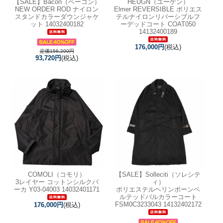
【SALE】
Bacon（ベーコン）
HEUGN（ユーゲン）
NEW ORDER ROD ナイロン
Elmer REVERSIBLE ポリエス
スタンドカラーダウンジャケ
テルナイロンリバーシブルフ
ット 14032400182
ーデッドコート COAT050
14132400189
176,000円
(税込)
定価156,200円
93,720円
(税込)
COMOLI（コモリ）
【SALE】
Solleciti（ソレシテ
3レイヤー コットンシルクパ
ィ）
ーカ Y03-04003 14032401171
ポリエステルヘリンボーンベ
ルテッドバルカラーコート
FSM0C3233043 14132402172
176,000円
(税込)