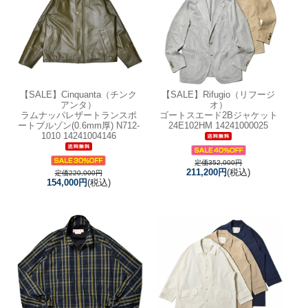
【SALE】
Cinquanta（チンク
【SALE】
Rifugio（リフージ
アンタ）
オ）
ラムナッパレザートランスポ
ゴートスエード2Bジャケット
ートブルゾン(0.6mm厚) N712-
24E102HM 14241000025
1010 14241004146
定価352,000円
211,200円
(税込)
定価220,000円
154,000円
(税込)