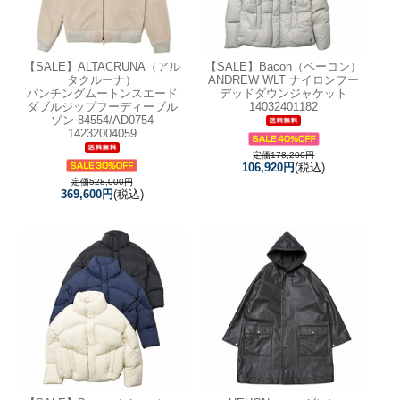
【SALE】
ALTACRUNA（アル
【SALE】
Bacon（ベーコン）
タクルーナ）
ANDREW WLT ナイロンフー
パンチングムートンスエード
デッドダウンジャケット
ダブルジップフーディーブル
14032401182
ゾン 84554/AD0754
14232004059
定価178,200円
106,920円
(税込)
定価528,000円
369,600円
(税込)