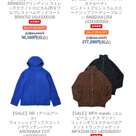
BRINDISIブリンディジ ストレ
タクルーナ）
ッチテクノトロピカル2Bダブ
ピンドットプリントラムスエ
ルブレストベルテッドコート
ードジップフーディーブルゾ
BRIN703 14141000109
ン 84682/AA1254
14241002059
定価83,600円
50,160円
(税込)
定価396,000円
277,200円
(税込)
【SALE】
RR（アールアー
【SALE】
MPX mando（エム
ル）
ピーエックス マンド）
ウォッシュドワックスコット
コットンポリエステルベロア
ンマウンテンパーカ
ドットトラックジャケット
ARON/WAX COT
MPX2334-003 14032402037