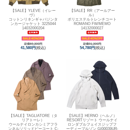
【SALE】
YLEVE（イレー
【SALE】
RR（アールアー
ヴ）
ル）
コットンリネンギャバジンタ
ポリエステルトレンチコート
ンカージャケット 3225044
ROMANO FW/MEMO
14032000204
14132000027
定価69,300円
定価91,300円
41,580円
(税込)
54,780円
(税込)
【SALE】
TAGLIATORE（タ
【SALE】
HERNO（ヘルノ）
リアトーレ）
RESORTリゾート ウールナイ
ウールナイロンカシミアフラ
ロンダブルフェイスジップフ
ンネルソリッドピーコート C-
ーディーブルゾン GI00039UR-