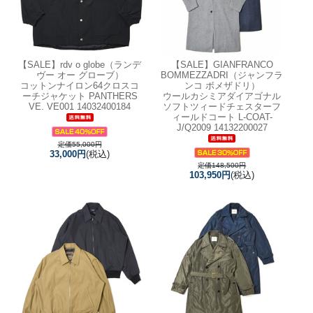
【SALE】
rdv o globe（ランデ
【SALE】
GIANFRANCO
ヴー オー グローブ）
BOMMEZZADRI（ジャンフラ
コットンナイロン64クロスコ
ンコ ボメザドリ）
ーチジャケット PANTHERS
ウールカシミアダイアゴナル
VE. VE001 14032400184
ソフトツィードチェスターフ
ィールドコート L-COAT-
J/Q2009 14132200027
定価55,000円
33,000円
(税込)
定価148,500円
103,950円
(税込)