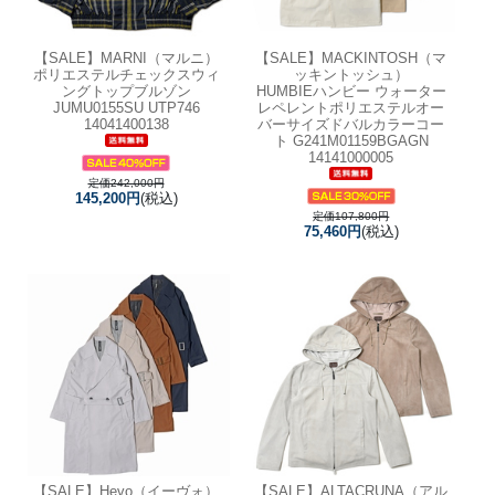
【SALE】
MARNI（マルニ）
【SALE】
MACKINTOSH（マ
ポリエステルチェックスウィ
ッキントッシュ）
ングトップブルゾン
HUMBIEハンビー ウォーター
JUMU0155SU UTP746
レペレントポリエステルオー
14041400138
バーサイズドバルカラーコー
ト G241M01159BGAGN
14141000005
定価242,000円
145,200円
(税込)
定価107,800円
75,460円
(税込)
【SALE】
Hevo（イーヴォ）
【SALE】
ALTACRUNA（アル