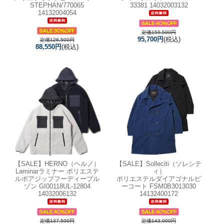
STEPHAN/770065
33381 14032003132
14132004054
定価159,500円
95,700円
(税込)
定価126,500円
88,550円
(税込)
【SALE】
HERNO（ヘルノ）
【SALE】
Solleciti（ソレシテ
Laminarラミナー ポリエステ
ィ）
ルボアジップフーディーブル
ポリエステルダイアゴナルピ
ゾン GI00118UL-12804
ーコート FSM0B3013030
14032006132
14132400172
定価137,500円
定価143,000円