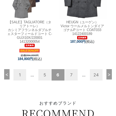
【SALE】
TAGLIATORE（タ
HEUGN（ユーゲン）
リアトーレ）
Victor ウールメルトンダイア
カシミアフランネルダブルチ
ゴナルPコート COAT033
ェスターフィールドコート C-
14122400189
GUJI10X/220001
14132000054
187,000円
(税込)
定価264,000円
184,800円
(税込)
<
>
1
…
5
6
7
…
24
おすすめブランド
RECOMMEND