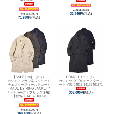
14032001027
定価53,900円
32,340円
(税込)
定価118,800円
71,280円
(税込)
【SALE】
guji（グジ）
COMOLI（コモリ）
カシミアフランネルソリッド
カシミヤ ダブルチェスターコ
チェスターフィールドコート
ート Y03-04017 14132401171
(MADE BY RING JACKET /
LoroPianaファブリック使用)
308,000円
(税込)
【秋/冬】14132200028
定価242,000円
169,400円
(税込)