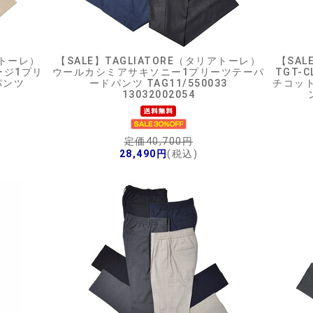
アトーレ）
【SALE】
TAGLIATORE（タリアトーレ）
【SAL
ージ1プリ
ウールカシミアサキソニー1プリーツテーパ
TGT-
パンツ
ードパンツ TAG11/550033
チコッ
13032002054
定価40,700円
28,490円
(税込)