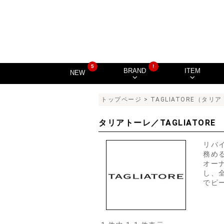
5
!
BRAND
ITEM
NEW
トップページ
> TAGLIATORE（タリ
タリアトーレ／TAGLIATORE
リバ
務め
オー
し、
でピ