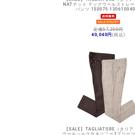
NATナット テックウールストレ
パンツ 150075 13061004
定価57,200円
40,040円
(税込)
【SALE】
TAGLIATORE（タリ
ウールシルクサキソニー1プリー