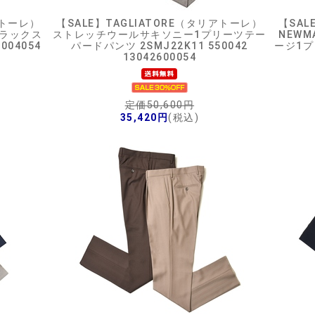
アトーレ）
【SALE】
TAGLIATORE（タリアトーレ）
【SAL
リラックス
ストレッチウールサキソニー1プリーツテー
NEW
004054
パードパンツ 2SMJ22K11 550042
ージ1
13042600054
定価50,600円
35,420円
(税込)