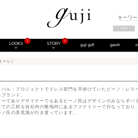
HOT
!
!
LOOKS
STORY
guji golf
garoh
n
アトーレ）
イバル・プロジェクトでドレス部門を手掛けていたピーノ・レラ
るブランド。
ナーでありデザイナーでもあるピーノ氏はデザインのみならずパ
全ての工程を自社内の敷地内にあるファクトリーで行なっており
ーノ氏の美意識が行き渡っています。