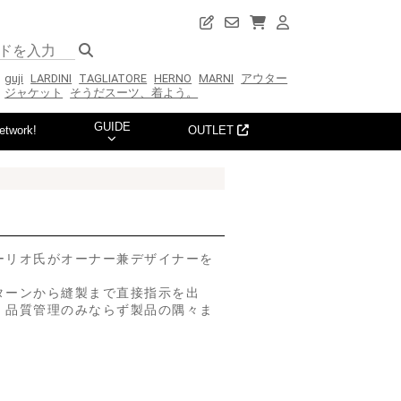
guji
LARDINI
TAGLIATORE
HERNO
MARNI
アウター
ジャケット
そうだスーツ、着よう。
GUIDE
etwork!
OUTLET
ーリオ氏がオーナー兼デザイナーを
ターンから縫製まで直接指示を出
、品質管理のみならず製品の隅々ま