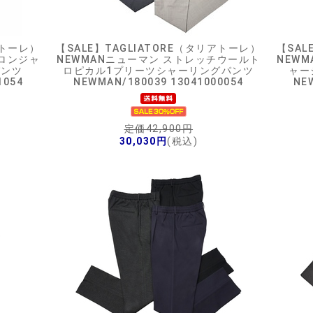
アトーレ）
【SALE】
TAGLIATORE（タリアトーレ）
【SAL
イロンジャ
NEWMANニューマン ストレッチウールト
NEW
パンツ
ロピカル1プリーツシャーリングパンツ
ャー
1054
NEWMAN/180039 13041000054
NE
定価42,900円
30,030円
(税込)