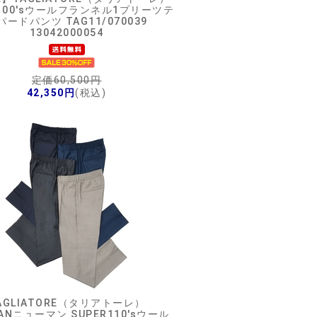
R100'sウールフランネル1プリーツテ
パードパンツ TAG11/070039
13042000054
定価60,500円
42,350円
(税込)
AGLIATORE（タリアトーレ）
ANニューマン SUPER110'sウール