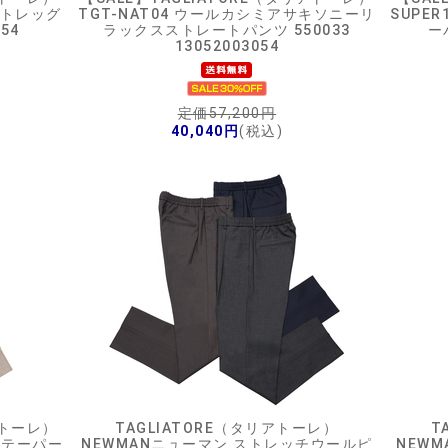
ートレッグ
TGT-NAT04 ウールカシミアサキソニーリ
SUPE
054
ラックスストレートパンツ 550033
ー
13052003054
定価57,200円
40,040円
(税込)
アトーレ）
TAGLIATORE（タリアトーレ）
T
ツテーパー
NEWMANニューマン ストレッチウールピ
NEWM