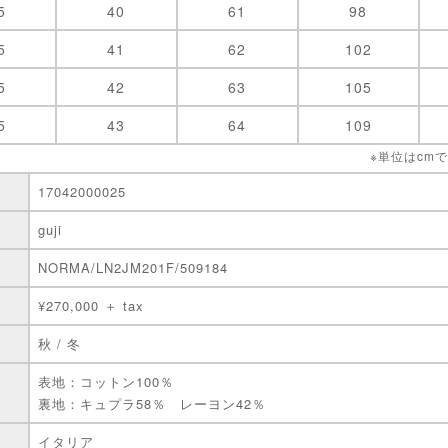
5
40
61
98
5
41
62
102
5
42
63
105
5
43
64
109
※単位はcm
17042000025
guji
NORMA/LN2JM201F/509184
¥270,000 ＋ tax
秋 / 冬
表地：コットン100％
裏地：キュプラ58％ レーヨン42％
イタリア