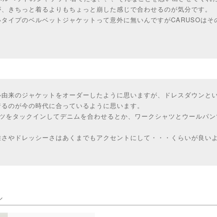
が、きちっと着るよりもちょっと崩した感じで合わせるのが気分です。
タイプのベルベットジャケットって意外に無いんですがCARUSOはそ
ル由来のジャケットをオーダーしたように思いますが、ドレスダウンと
着るのが今の時代に合っているように思います。
ャツをタックインしてデニムを合わせるとか、ワークシャツとウールパン
。
雅さやドレッシーさはあくまでもアクセントにして・・・くらいが良い
ル