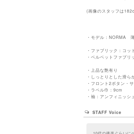
(画像のスタッフは182
・モデル：NORMA
・ファブリック：コット
・ベルベットファブリック
・上品な艶有り
・しっとりとした滑ら
・フロント2ボタン・
・ラペル巾：9cm
・袖：アンフィニッシュ
STAFF Voice
10代の後半ぐらい