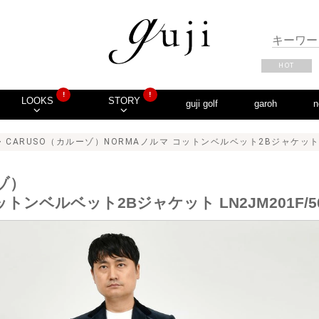
HOT
!
!
LOOKS
STORY
guji golf
garoh
n
> CARUSO（カルーゾ）NORMAノルマ コットンベルベット2Bジャケット LN2J