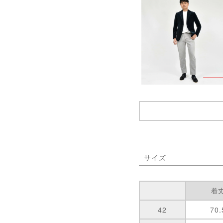
サイズ
着
42
70.