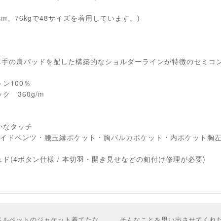
cm、76kgで48サイズを着用しています。)
 薄手の肩パッドを配した構築的なショルダーラインが特徴のセミコ
ン100％
 360g/m
かなタッチ
サイドベンツ・腰玉縁ポケット・胸バルカポケット・内ポケット胸左
ド(4ボタン仕様 / 本切羽・開き見せなどの釦付け修理が必要)
にベルベットのジャケット着てたな、、、そんなことを思い出させてくれ