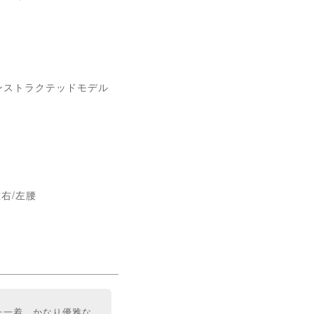
ンストラクテッドモデル
右/左腰
た一着。かなり優雅な