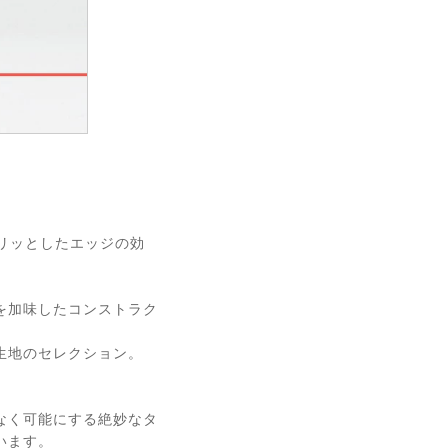
キリッとしたエッジの効
を加味したコンストラク
生地のセレクション。
なく可能にする絶妙なタ
います。