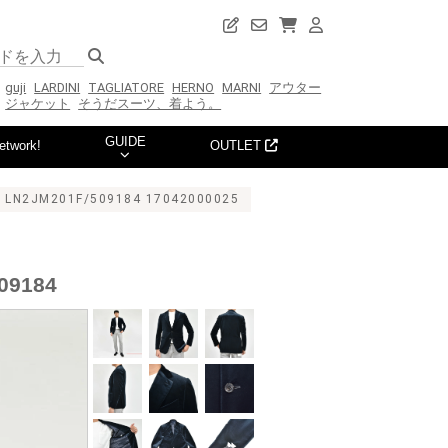
guji
LARDINI
TAGLIATORE
HERNO
MARNI
アウター
ジャケット
そうだスーツ、着よう。
GUIDE
etwork!
OUTLET
M201F/509184 17042000025