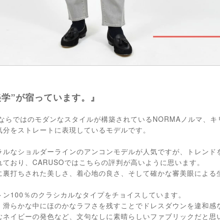
美学”が宿っています。』
）ならではのモダンなスタイルが構築されているNORMAノルマ、
気分をストレートに表現しているモデルです。
ラルなショルダーラインのアンコンモデルが人気ですが、トレンド
ており、CARUSOではこちらの評判が高いように思います。
に裏打ちされた美しさ、着心地の良さ、そして確かな審美眼による
トン100％のクラシカルなタイプをチョイスしています。
、滑らかな中にほのかなラフさを残すことでドレスダウンを違和感
むネイビーの発色など、文句なしに素晴らしいファブリックだと思