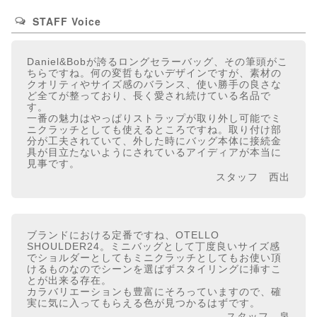
STAFF Voice
Daniel&Bobが誇るロングセラーバッグ、その筆頭がこ
ちらですね。何の変哲もないデザインですが、素材の
クオリティやサイズ感のバランス、使い勝手の良さな
ど全てが整っており、長く愛され続けている名品で
す。
一番の魅力はやっぱりストラップが取り外し可能でミ
ニクラッチとしても使えるところですね。取り付け部
分が工夫されていて、外した時にバッグ本体に接続金
具が目立たないようにされているアイディアが本当に
見事です。
スタッフ 西出
ブランドにおける定番ですね、OTELLO
SHOULDER24。ミニバッグとして丁度良いサイズ感
でショルダーとしてもミニクラッチとしてもお使い頂
けるものなのでシーンを選ばずスタイリングに挿すこ
とが出来る存在。
カラバリエーションも豊富にそろっていますので、確
実に気に入ってもらえる色が見つかるはずです。
スタッフ 泉