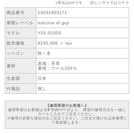
※単位はcmです。 詳しいサイズは
コチラ
商品番号
14032403171
展開レーベル
balcone di guji
モデル
Y03-01003
販売価格
¥240,000 ＋ tax
シーズン
秋 / 冬
表地：羊革
素材
裏地：ウール100％
生産国
日本
付属品
無し
【修理希望のお客様へ】
修理希望のお客様は
コチラのページ
より、 希望の修理方法を一緒に
カートに入れてご注文ください。
※修理が必要な場合のみご注文ください。ご注文が無ければ未修理に
て発送致します。