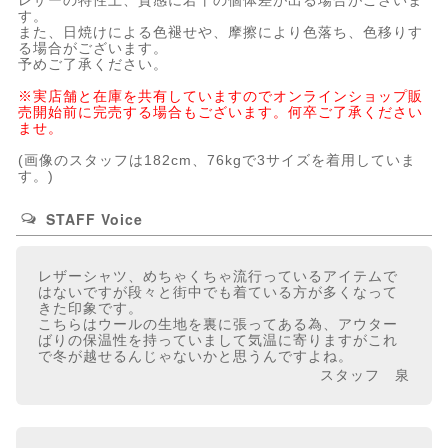
レザーの特性上、質感に若干の個体差が出る場合がございま
す。
また、日焼けによる色褪せや、摩擦により色落ち、色移りす
る場合がございます。
予めご了承ください。
※実店舗と在庫を共有していますのでオンラインショップ販
売開始前に完売する場合もございます。何卒ご了承ください
ませ。
(画像のスタッフは182cm、76kgで3サイズを着用していま
す。)
STAFF Voice
レザーシャツ、めちゃくちゃ流行っているアイテムで
はないですが段々と街中でも着ている方が多くなって
きた印象です。
こちらはウールの生地を裏に張ってある為、アウター
ばりの保温性を持っていまして気温に寄りますがこれ
で冬が越せるんじゃないかと思うんですよね。
スタッフ 泉