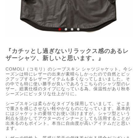
『カチッとし過ぎないリラックス感のあるレ
ザーシャツ、新しいと思います。』
COMOLI（コモリ）のシープスキン シャツジャケット。今シ
ーズンは特にレザーの出来が素晴らしかったので自然とピッ
クアップするレザーアイテムも多くなってしまいました。そ
の中でも特に使い勝手が良いであろうこちらのシャツ型のレ
ザー。総裏仕様のタイプになっている為、保温性があり秋冬
シーズンにピッタリな仕上がりに。
シープスキンは柔らかなタイプを採用していまして、そこま
で重さを感じさせない軽やかなものになっています。基本的
にはジャケットの要領でお使い頂けますが、シャツ型という
利点を活かしてアウターのインナーとしても活用することが
出来るのもポイント。本当に自由度が高いアイテムだと思い
ます。