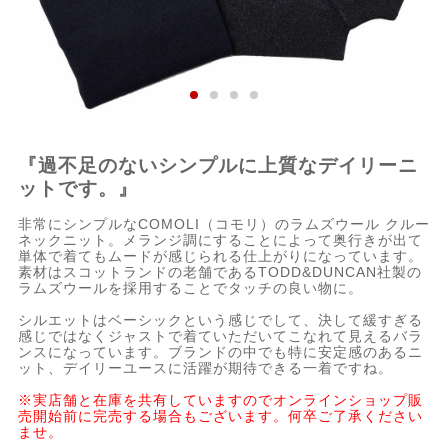
『過不足のないシンプルに上質なデイリーニ
ットです。』
非常にシンプルなCOMOLI（コモリ）のラムズウール クルー
ネックニット。メランジ調にすることによって奥行きが出て
単体で着てもムードが感じられる仕上がりになっています。
素材はスコットランドの老舗であるTODD&DUNCAN社製の
ラムズウールを採用することでタッチの良い物に。
シルエットはベーシックという感じでして、決して緩すぎる
感じではなくジャストで着ていただいてこなれて見えるバラ
ンスになっています。ブランドの中でも特に安定感のあるニ
ット、デイリーユースに活躍が期待できる一着ですね。
※実店舗と在庫を共有していますのでオンラインショップ販
売開始前に完売する場合もございます。何卒ご了承ください
ませ。