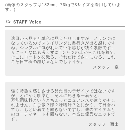
(画像のスタッフは182cm、76kgで3サイズを着用していま
す。)
STAFF Voice
遠目から見ると単色に見えたりしますが、メランジに
なっているのでスタイリングに奥行きが出る感じです
ね。シンプルに気が利いている感じが凄く素敵です。
サクッとなにも考えずにTシャツの上からこれを着て、
そこにコートを羽織る、それだけでさまになる、これ
こそ日常着の鑑じゃないでしょうか。
スタッフ 泉
強く特徴を感じさせる見た目のデザインではないです
が、とにかく馴染む、それに尽きる一着かと。
万能調味料というとちょっとニュアンスが違うかもし
れません。白ご飯？卵？味噌汁？とにかく、毎日食べ
ても、もとい着ても飽きないですし、他のアイテムと
のコーディネートも困らない、本当に優秀なニットで
す。
スタッフ 西出