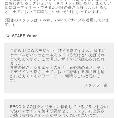
に感じさせるラグジュアリーさとリッチ感があり、またリア
ルにコーディネートできる汎用性の高さも持ち合わせるな
ど、全てにおいて素晴らしい仕上がりになっています。
(画像のスタッフは182cm、76kgでLサイズを着用していま
す。)
STAFF Voice
このWILLOWのデザイン、凄く素敵ですよね。背中に
ケーブルがバシッと一本入っているだけといえばそれ
までなんですが、この潔いデザインに僕は心を打たれ
ました。
素材の良さ、シルエットの良さ、着心地の良さ、そし
てデザインの良さ、全てにおいて想像する満足度を遥
かに超えてくるパワーニット、素晴らしいと思いま
す。
スタッフ 泉
BEGG X COはクオリティに特化しているブランドなの
で強いデザインを施す必要がなく、シンプルに上質さ
が感じられるアイテムがやっぱり良いと思います。