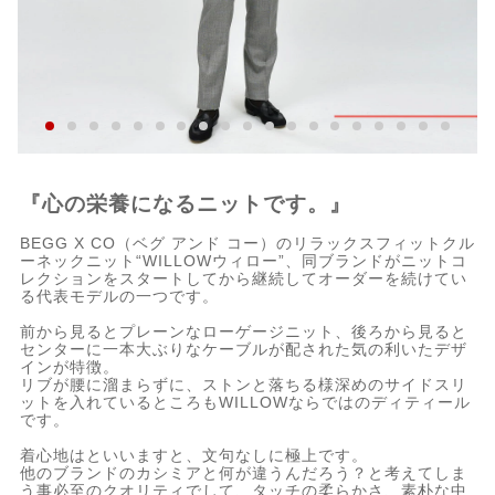
『心の栄養になるニットです。』
BEGG X CO（ベグ アンド コー）のリラックスフィットクル
ーネックニット“WILLOWウィロー”、同ブランドがニットコ
レクションをスタートしてから継続してオーダーを続けてい
る代表モデルの一つです。
前から見るとプレーンなローゲージニット、後ろから見ると
センターに一本大ぶりなケーブルが配された気の利いたデザ
インが特徴。
リブが腰に溜まらずに、ストンと落ちる様深めのサイドスリ
ットを入れているところもWILLOWならではのディティール
です。
着心地はといいますと、文句なしに極上です。
他のブランドのカシミアと何が違うんだろう？と考えてしま
う事必至のクオリティでして、タッチの柔らかさ、素朴な中