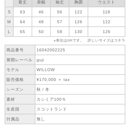
着丈
肩幅
袖丈
胸囲
ウエスト
S
63
46
56
122
118
M
64
48
57
126
122
L
65
50
58
130
126
※単位はcmです。 詳しいサイズは
コチラ
商品番号
16042002225
展開レーベル
guji
モデル
WILLOW
販売価格
¥170,000 ＋ tax
シーズン
秋 / 冬
素材
カシミア100％
生産国
スコットランド
付属品
無し