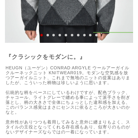
『クラシックをモダンに。』
HEUGN（ユーゲン）CONRAD ARGYLE ウールアーガイル
クルーネックニット KNITWEAR019。モダンな空気感を放
つアーガイルニット、これまで無地のニットの提案はありま
したが、こういった柄物は珍しいように思います。
伝統的な柄をベースにしているわけですが、配色ブラック、
チャコール、ライトグレーで纏める事によって派手さを削ぎ
落とし、柄の大きさで全体にちょっとした違和感を加える、
このバランス感覚はまさにセンスに依るところが大きいのか
なと。
意外性がありつつも着用してみると意外に纏まりもよく、ス
タイルの主役となってくれる存在感もあり、似寄りのものが
ないデザイナーズならではの一着になっています。