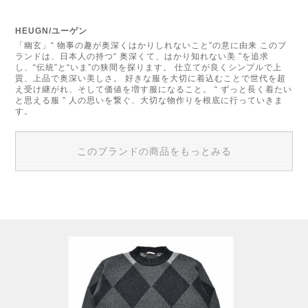
HEUGN/ユーゲン
「幽玄」“ 物事の趣が奥深くはかりしれないこと”の意に由来 このブ
ランドは、日本人の持つ“ 奥深くて、はかり知れない美 ”を追求
し、“伝統”と“いま”の狭間を探ります。 仕立てが良くシンプルで上
質、上品で奥深い美しさ。 好きな服を大切に着込むことで世代を超
え受け継がれ、そして価値を増す服になること。 “ ずっと長く着たい
と思える服 ” 人の思いを繋ぐ、大切な物作りを根底に行っていきま
す。
このブランドの商品をもっとみる