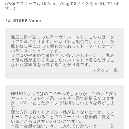
(画像のスタッフは182cm、76kgで3サイズを着用していま
す。)
STAFF Voice
適度に目の詰まったアーガイルニット、こちらはイタ
リア生産になります。やはり肝は配色でしょうか、色
数を絞る事によって柄ものであってもトライしやすい
バランスになっています。
リブはやや細めで締め付けがないのもポイント、丸み
と落ち感が上手く両立したシルエットは着るだけでこ
なれた雰囲気を形成することが可能です。
スタッフ 泉
HEUGNならではのアイテムでしょうか、この手のダイ
ヤモチーフはモヘア系、シャギー系で結構見かけます
が、パキッとしたタイプは結構珍しいような気がしま
す。
変な方向に行くとアダルト感が強くなりますが、モノ
トーンでまとめることでスマート且つ都会的に整えて
いるところはさすがのセンスですね。
一期一会感が強い、今手に入れておかないと・・・と