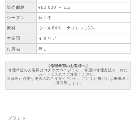
販売価格
¥52,000 ＋ tax
シーズン
秋 / 冬
素材
ウール84％ ナイロン16％
生産国
イタリア
付属品
無し
【修理希望のお客様へ】
修理希望のお客様は
コチラのページ
より、 希望の修理方法を一緒に
カートに入れてご注文ください。
※修理が必要な場合のみご注文ください。ご注文が無ければ未修理に
て発送致します。
ブランド