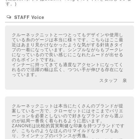
す。)
STAFF Voice
クルーネックニットと一つとってもデザインや使用し
ている糸のゲージは本当に様々です。こちらはここ最
近はあまり見かけなかったような気がする針抜きタイ
プの一着になっています。シンプルながらもブークレ
になっているので良い感じにこなれたムードが出せる
のもポイントですね。
インナーに持ってきても適度なアクセントになってく
れるので活躍の幅は広く、つつい手が伸びる存在にな
っています。
スタッフ 泉
クルーネックニットは本当にたくさんのブランドが提
案している一方で、クローゼットにはそこまでバリエ
ーションを必要としないので好きなブランドから選ぶ
のが結局一番長く着られるように思います。
ZANONEは比較的質実剛健な印象を持つブランドです
が、こちらのようなほんのりマイルドなタイプもあ
り、ラインナップのバランスが秀逸。