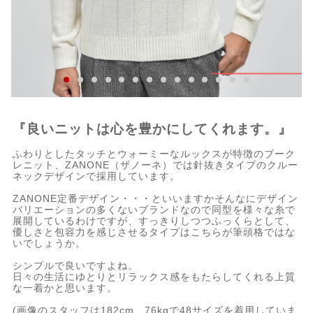
『良いニットは心を豊かにしてくれます。』
ふわりとしたタッチとウォーミーなルックスが特徴のブーク
レニット、ZANONE（ザノーネ）では針抜きタイプのクルー
ネックデザインで採用しています。
ZANONE定番デザイン・・・といいますかそんなにデザイン
バリエーションの多くないブランドなので同型を様々な糸で
展開しているわけですが、すっきりしつつふっくらとして、
優しさと包容力を感じさせるタイプはこちらが筆頭格ではな
いでしょうか。
シンプルで良いですよね。
日々の生活にゆとりとリラックス感をもたらしてくれる上質
な一着かと思います。
(画像のスタッフは182cm、76kgで48サイズを着用していま