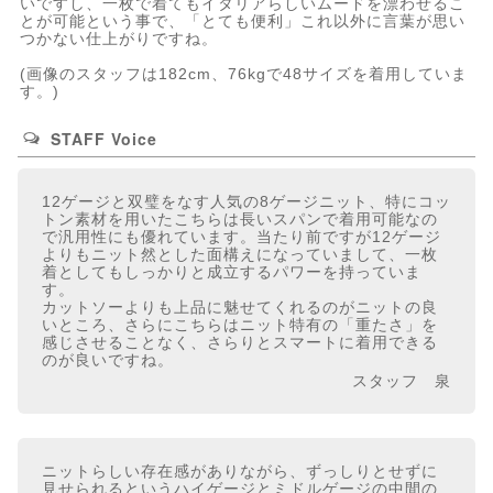
いですし、一枚で着てもイタリアらしいムードを漂わせるこ
とが可能という事で、「とても便利」これ以外に言葉が思い
つかない仕上がりですね。
(画像のスタッフは182cm、76kgで48サイズを着用していま
す。)
STAFF Voice
12ゲージと双璧をなす人気の8ゲージニット、特にコッ
トン素材を用いたこちらは長いスパンで着用可能なの
で汎用性にも優れています。当たり前ですが12ゲージ
よりもニット然とした面構えになっていまして、一枚
着としてもしっかりと成立するパワーを持っていま
す。
カットソーよりも上品に魅せてくれるのがニットの良
いところ、さらにこちらはニット特有の「重たさ」を
感じさせることなく、さらりとスマートに着用できる
のが良いですね。
スタッフ 泉
ニットらしい存在感がありながら、ずっしりとせずに
見せられるというハイゲージとミドルゲージの中間の