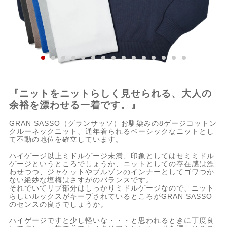
『ニットをニットらしく見せられる、大人の
余裕を漂わせる一着です。』
GRAN SASSO（グランサッソ）お馴染みの8ゲージコットン
クルーネックニット、通年着られるベーシックなニットとし
て不動の地位を確立しています。
ハイゲージ以上ミドルゲージ未満、印象としてはセミミドル
ゲージというところでしょうか、ニットとしての存在感は漂
わせつつ、ジャケットやブルゾンのインナーとしてゴワつか
ない絶妙な塩梅はさすがのバランスです。
それでいてリブ部分はしっかりミドルゲージなので、ニット
らしいルックスがキープされているところがGRAN SASSO
のセンスの良さでしょうか。
ハイゲージですと少し軽いな・・・と思われるときに丁度良