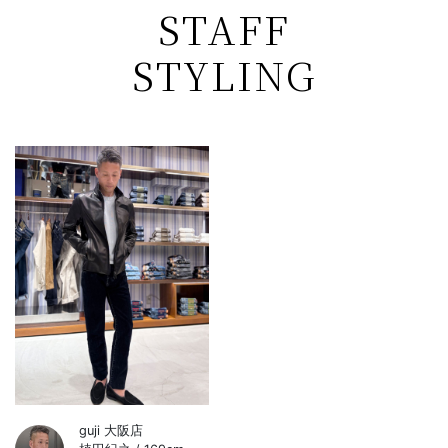
STAFF
STYLING
guji 大阪店