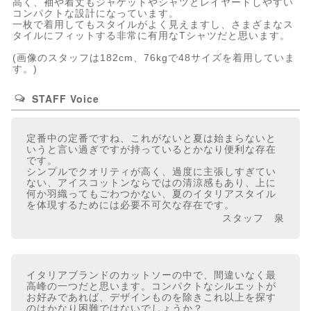
高く、袖や着丈もジャケットやシャツとレイヤードしやすい
コンパクトな設計になっています。
一枚で着用してもスタイルがよく見えますし、さまざまなス
タイルにフィットする非常に有用なTシャツだと思います。
(画像のスタッフは182cm、76kgで48サイズを着用していま
す。)
STAFF Voice
定番中の定番ですね、これがないと夏は始まらないと
いうと言い過ぎですが持っているとかなり便利な存在
です。
シンプルでクオリティが高く、過度に主張しすぎてい
ない、アイスコットンならではの清涼感もあり、上に
何か羽織ってもごわつかない、夏のイタリアスタイル
を体現するためには必要不可欠な存在です。
スタッフ 泉
イタリアブランドのカットソーの中で、間違いなく最
高峰の一つだと思います。コンパクトなシルエットが
お好みであれば、デザインものを除きこれ以上を探す
のはかなり困難ではないでしょうか？