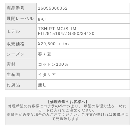
商品番号
16055300052
展開レーベル
guji
TSHIRT MC/SLIM
モデル
FIT/815194/ZG380/34420
販売価格
¥29,500 ＋ tax
シーズン
春 / 夏
素材
コットン100％
生産国
イタリア
付属品
無し
【修理希望のお客様へ】
修理希望のお客様は
コチラのページ
より、 希望の修理方法を一緒に
カートに入れてご注文ください。
※修理が必要な場合のみご注文ください。ご注文が無ければ未修理に
て発送致します。