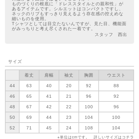
ものづくりの根底に「ドレススタイルとの親和性」が
あるアイテムです。シルエットはコンパクトですし、
ネックのリブもすっきり見えるよう存在感の控えめな
細いものを使用。
Tシャツとしては目立たないんですが、見た目、機能面
がみっちりと考え尽くされた一着です。
スタッフ 西出
サイズ
着丈
肩幅
袖丈
胸囲
ウエスト
44
63
40
20
92
88
46
65
41
21
96
92
48
67
42
22
100
96
50
69
44
23
104
100
52
71
45
24
108
104
※単位はcmです。 詳しいサイズは
コチラ