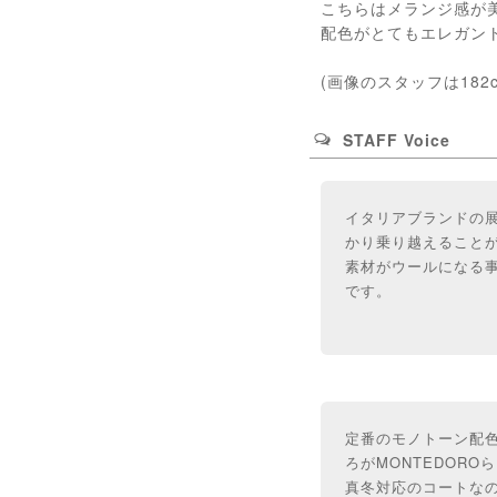
こちらはメランジ感が
配色がとてもエレガン
(画像のスタッフは182
STAFF Voice
イタリアブランドの展
かり乗り越えること
素材がウールになる
です。
定番のモノトーン配
ろがMONTEDORO
真冬対応のコートな