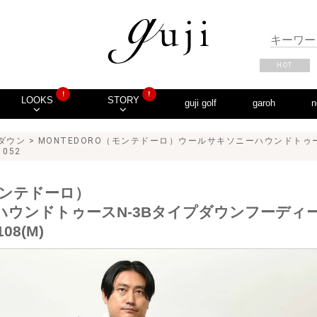
HOT
!
!
LOOKS
STORY
guji golf
garoh
n
ダウン
> MONTEDORO（モンテドーロ）ウールサキソニーハウンドトゥ
1052