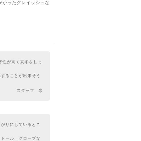
がかったグレイッシュな
寒性が高く真冬をしっ
築することが出来そう
スタッフ 泉
上がりにしているとこ
ストール、グローブな