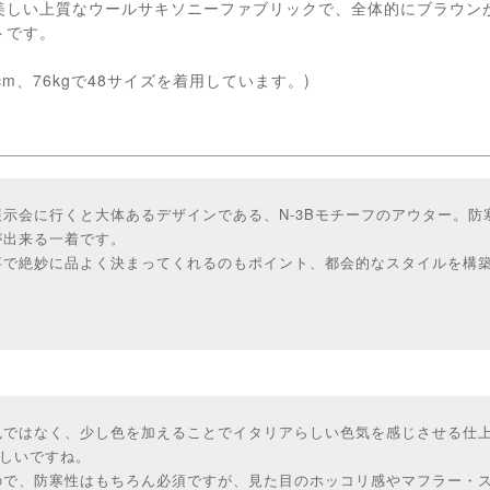
美しい上質なウールサキソニーファブリックで、全体的にブラウン
トです。
cm、76kgで48サイズを着用しています。)
示会に行くと大体あるデザインである、N-3Bモチーフのアウター。防
が出来る一着です。
事で絶妙に品よく決まってくれるのもポイント、都会的なスタイルを構
色ではなく、少し色を加えることでイタリアらしい色気を感じさせる仕
らしいですね。
ので、防寒性はもちろん必須ですが、見た目のホッコリ感やマフラー・