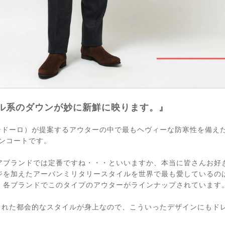
ル系のダウンが妙に新鮮に映ります。』
ンテドーロ）が提案するアウターの中で最もヘヴィーな防寒性を備え
ウンコートです。
アブランドでは定番ですね・・・といいますか、本当に皆さんお好
ジを加えたアーバンミリタリースタイルを世界で最も愛しているの
、各ブランドでこのタイプのアウターがラインナップされています
練された都会的なスタイルが身上なので、こういったデザインにもド