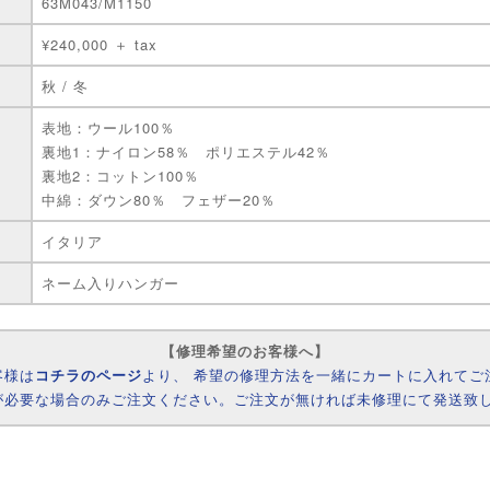
63M043/M1150
¥240,000 ＋ tax
秋 / 冬
表地：ウール100％
裏地1：ナイロン58％ ポリエステル42％
裏地2：コットン100％
中綿：ダウン80％ フェザー20％
イタリア
ネーム入りハンガー
【修理希望のお客様へ】
客様は
コチラのページ
より、 希望の修理方法を一緒にカートに入れてご
が必要な場合のみご注文ください。ご注文が無ければ未修理にて発送致