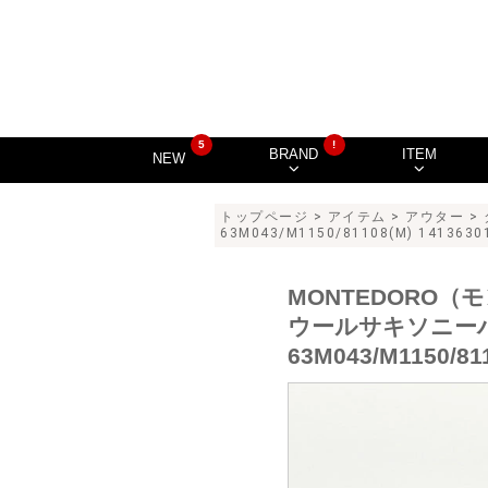
5
!
BRAND
ITEM
NEW
トップページ
>
アイテム
>
アウター
>
63M043/M1150/81108(M) 1413630