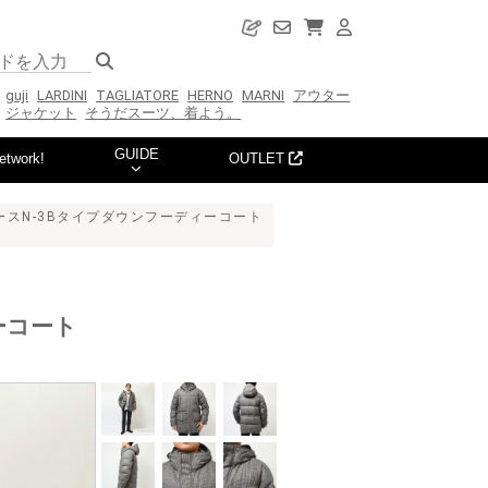
guji
LARDINI
TAGLIATORE
HERNO
MARNI
アウター
ジャケット
そうだスーツ、着よう。
GUIDE
etwork!
OUTLET
ースN-3Bタイプダウンフーディーコート