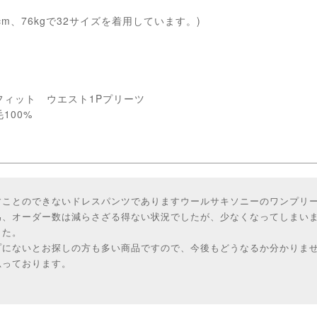
cm、76kgで32サイズを着用しています。)
フィット ウエスト1Pプリーツ
100%
すことのできないドレスパンツでありますウールサキソニーのワンプリー
為、オーダー数は減らさざる得ない状況でしたが、少なくなってしまい
した。
プにないとお探しの方も多い商品ですので、今後もどうなるか分かりま
思っております。