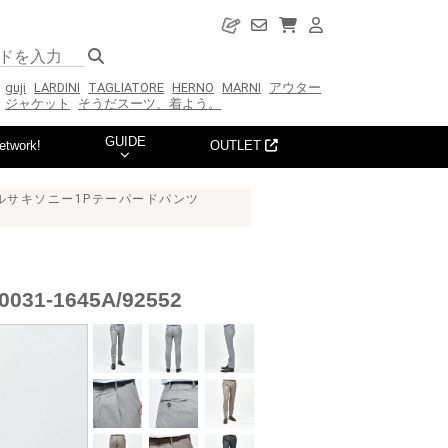
guji
LARDINI
TAGLIATORE
HERNO
MARNI
アウター
ジャケット
そうだスーツ、着よう。
GUIDE
etwork!
OUTLET
s ウールサキソニー1Pテーパードパンツ