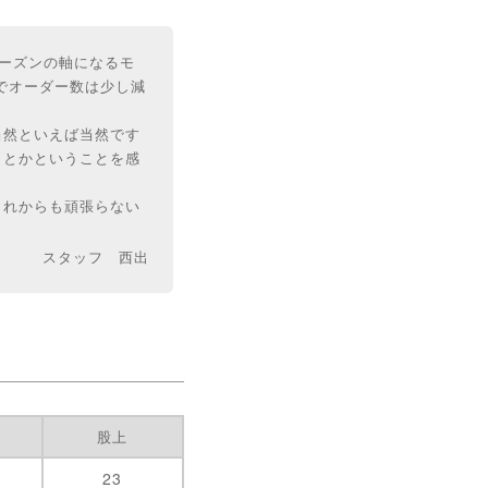
冬シーズンの軸になるモ
でオーダー数は少し減
当然といえば当然です
ことかということを感
これからも頑張らない
スタッフ 西出
股上
23