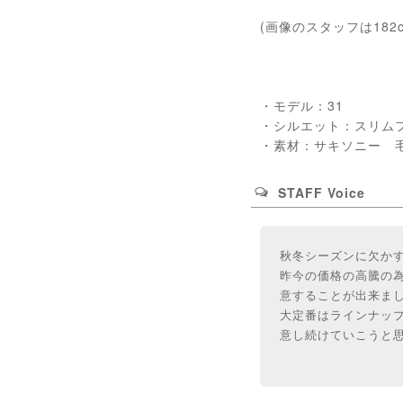
(画像のスタッフは182
・モデル：31
・シルエット：スリム
・素材：サキソニー 毛
STAFF Voice
秋冬シーズンに欠か
昨今の価格の高騰の
意することが出来ま
大定番はラインナッ
意し続けていこうと