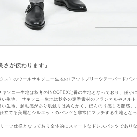
良さが伝わります』
テックス）のウールサキソニー生地の1アウトプリーツテーパードパン
ウールサキソニー生地は秋冬のINCOTEX定番の生地となっており、僅
良い生地。 サキソニー生地は秋冬の定番素材のフランネルやメルト
軽い生地、起毛感があり肌触りは柔らかく、ほんのり感じる艶感、
Xが仕立てる美麗なシルエットのパンツと非常にマッチする生地とな
プリーツ仕様となっており全体的にスマートなドレスパンツであり