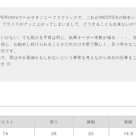
UPER100'sウールサキソニーファブリックで、これがINCOTEXの秋
が、プライスがグッと上がってしまいまして、どうすることも出来ないの
といけない、でも割ける予算は同じ。結果オーダー本数が減る・・・、
と信じ、お勧めし続けられることがどれだけ大変で難しく、且つ幸せな
毎日です。
係で、実は今が底値かもしれないという事実を考えながら自分の仕事を
す 汗
ウエスト
渡り
膝幅
裾幅
74
28
20
16.9