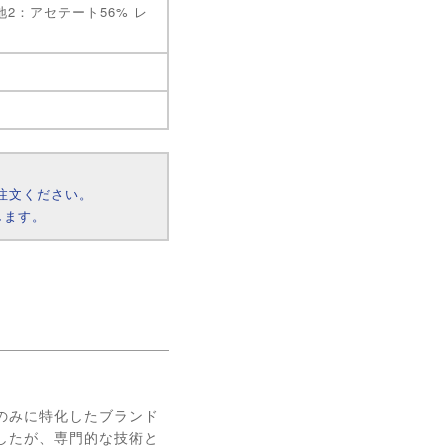
地2：アセテート56% レ
注文ください。
します。
ツのみに特化したブランド
したが、専門的な技術と