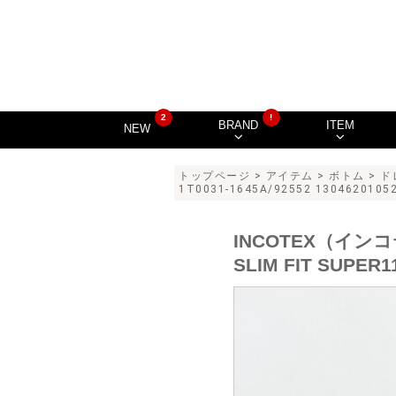
2
!
BRAND
ITEM
NEW
トップページ
>
アイテム
>
ボトム
>
ド
1T0031-1645A/92552 1304620105