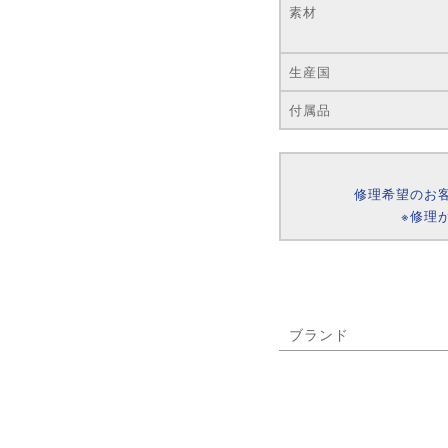
素材
生産国
付属品
修理希望のお
※修理
ブランド