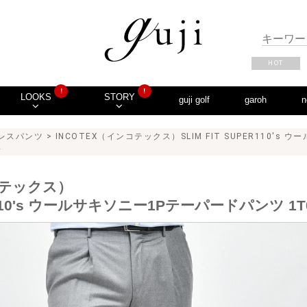
HOT
!
!
LOOKS
STORY
guji golf
garoh
n
レスパンツ
> INCOTEX（インコテックス）SLIM FIT SUPER110'
2