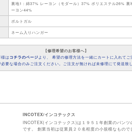
裏地1：綿37% レーヨン（モダール）37% ポリエステル26% 裏
ーヨン44%
ポルトガル
ネーム入りハンガー
【修理希望のお客様へ】
客様は
コチラのページ
より、 希望の修理方法を一緒にカートに入れてご
が必要な場合のみご注文ください。ご注文が無ければ未修理にて発送致
INCOTEX/インコテックス
INCOTEX(インコテックス)は１９５１年創業のパン
です。 創業当初は従業員２０名程度の小規模なもので