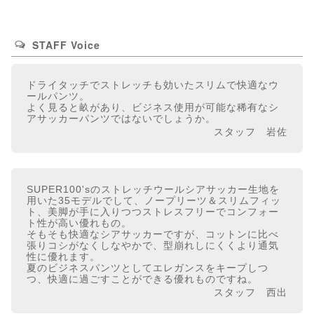
STAFF Voice
ドライタッチでストレッチも効いたスリムで快適なウ
ールパンツ。
よく見ると畝があり、ビジネス使用が可能な稀有なシ
アサッカーパンツではないでしょうか。
スタッフ 岩佐
SUPER100'sのストレッチウールシアサッカー生地を
用いた35モデルでして、ノープリーツ＆スリムフィッ
ト、美脚が手に入りつつストレスフリーでコンフォー
ト性が高い優れもの。
そもそも快適なシアサッカーですが、コットンに比べ
張りコシがなくしなやかで、型崩れしにくくより通気
性に優れます。
夏のビジネスパンツとしてエレガンスをキープしつ
つ、快適に過ごすことができる優れものですね。
スタッフ 西出