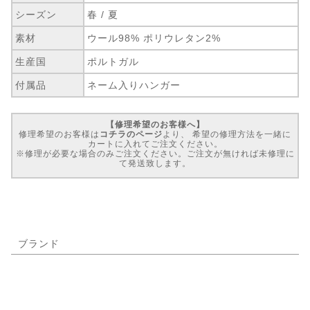
シーズン
春 / 夏
素材
ウール98% ポリウレタン2%
生産国
ポルトガル
付属品
ネーム入りハンガー
【修理希望のお客様へ】
修理希望のお客様は
コチラのページ
より、 希望の修理方法を一緒に
カートに入れてご注文ください。
※修理が必要な場合のみご注文ください。ご注文が無ければ未修理に
て発送致します。
ブランド