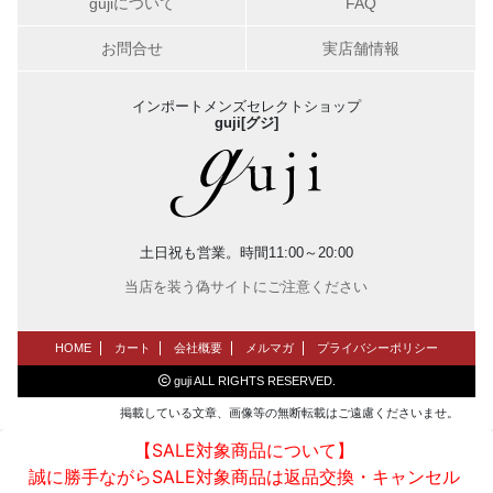
gujiについて
FAQ
お問合せ
実店舗情報
インポートメンズセレクトショップ
guji[グジ]
土日祝も営業。時間11:00～20:00
当店を装う偽サイトにご注意ください
HOME
カート
会社概要
メルマガ
プライバシーポリシー
guji ALL RIGHTS RESERVED.
掲載している文章、画像等の無断転載はご遠慮くださいませ。
【SALE対象商品について】
誠に勝手ながらSALE対象商品は返品交換・キャンセル