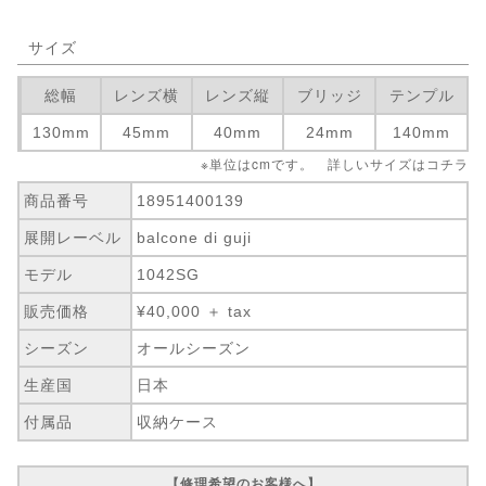
サイズ
総幅
レンズ横
レンズ縦
ブリッジ
テンプル
130mm
45mm
40mm
24mm
140mm
※単位はcmです。 詳しいサイズは
コチラ
商品番号
18951400139
展開レーベル
balcone di guji
モデル
1042SG
販売価格
¥40,000 ＋ tax
シーズン
オールシーズン
生産国
日本
付属品
収納ケース
【修理希望のお客様へ】