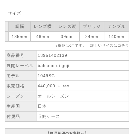
サイズ
総幅
レンズ横
レンズ縦
ブリッジ
テンプル
135mm
46mm
39mm
24mm
140mm
※単位はcmです。 詳しいサイズは
コチラ
商品番号
18951402139
展開レーベル
balcone di guji
モデル
1049SG
販売価格
¥40,000 ＋ tax
シーズン
オールシーズン
生産国
日本
付属品
収納ケース
【修理希望のお客様へ】