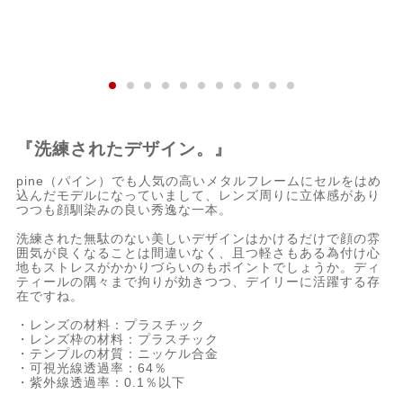
『洗練されたデザイン。』
pine（パイン）でも人気の高いメタルフレームにセルをはめ
込んだモデルになっていまして、レンズ周りに立体感があり
つつも顔馴染みの良い秀逸な一本。
洗練された無駄のない美しいデザインはかけるだけで顔の雰
囲気が良くなることは間違いなく、且つ軽さもある為付け心
地もストレスがかかりづらいのもポイントでしょうか。ディ
ティールの隅々まで拘りが効きつつ、デイリーに活躍する存
在ですね。
・レンズの材料：プラスチック
・レンズ枠の材料：プラスチック
・テンプルの材質：ニッケル合金
・可視光線透過率：64％
・紫外線透過率：0.1％以下