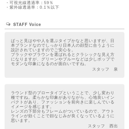
・可視光線透過率：59％
・紫外線透過率：0.1％以下
STAFF Voice
ぱっと見はやや人を選ぶタイプかなと思いますが、日
本ブランドなのでしっかり日本人の顔型に合うように
設計されていますのでご安心を。
ブラックやブラウンを選ばれるとクラシックな見え方
になりますが、グリーンやブルーなどは少しポップで
モダンな印象になるのが面白いですね。
スタッフ 泉
ラウンド型のブロータイプということで、少し変わり
種ですね。柔らかな印象がありながら、心地良いイン
パクトがあり、ファッションを前向きに楽しんでいる
イメージを感じます。
レンズの下部分もフレームがついているので、アウト
ラインが効くことで顔なじみが良くなっているように
思います。
スタッフ 西出