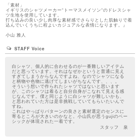
「素材」
イギリスのシャツメーカー“トーマスメイソン“のドレスシャ
ツ生地を使用しています。
打ち込みの良い少し肉厚な素材感でさらりとした肌触りで着
込んでいくうちに程よいカジュアルな表情になります。』
小山 雅人
STAFF Voice
白シャツ、個人的に合わせるのが一番難しいアイテム
だと思っています。それはなぜかというと普通に見え
すぎてしまうからなんですよね、なのでシャツになる
と柄物や色物に逃げてしまいがちなんです、、、。
そういう想いで作られたシャツではないと思います
が、このシャツは着ると自分自身がこなれて見える感
じなんです。僕と同じように白シャツが難しいかも、
と思われていた方は是非挑戦していてもらいたいんで
すね。
これはやっぱりパターンの良さと素材選定のセンスに
寄るところが大きいのかなと。小山氏が思うgujiのベー
シックが体現された一着です。
スタッフ 泉