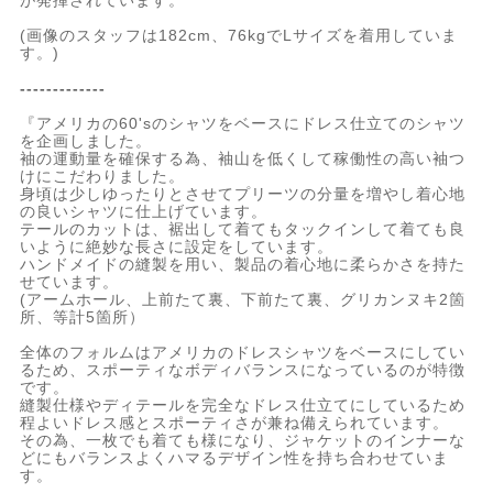
が発揮されています。
(画像のスタッフは182cm、76kgでLサイズを着用していま
す。)
-------------
『アメリカの60'sのシャツをベースにドレス仕立てのシャツ
を企画しました。
袖の運動量を確保する為、袖山を低くして稼働性の高い袖つ
けにこだわりました。
身頃は少しゆったりとさせてプリーツの分量を増やし着心地
の良いシャツに仕上げています。
テールのカットは、裾出して着てもタックインして着ても良
いように絶妙な長さに設定をしています。
ハンドメイドの縫製を用い、製品の着心地に柔らかさを持た
せています。
(アームホール、上前たて裏、下前たて裏、グリカンヌキ2箇
所、等計5箇所）
全体のフォルムはアメリカのドレスシャツをベースにしてい
るため、スポーティなボディバランスになっているのが特徴
です。
縫製仕様やディテールを完全なドレス仕立てにしているため
程よいドレス感とスポーティさが兼ね備えられています。
その為、一枚でも着ても様になり、ジャケットのインナーな
どにもバランスよくハマるデザイン性を持ち合わせていま
す。