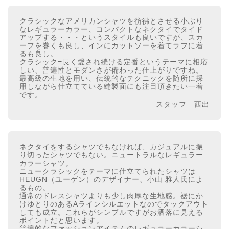
クラシックなアメリカンシャツを彷彿とさせる小ぶり
なレギュラーカラー、コンパクトなネクタイでタイド
アップする・・・というスタイルも良いですが、スカ
ーフを巻くも良し、インにカットソーを着てラフに着
るも良し。
クラシック=長く愛され続ける定番というテーマに相応
しい、普遍性とモダンさが備わった仕上がりですね。
最高級の生地を用い、伝統的なテクニックを随所に採
用しながら仕立てている縫製面にも注目頂きたい一着
です。
スタッフ 西出
ネクタイをするシャツでもなければ、カジュアルに振
り切ったシャツでもない。ニュートラルなレギュラー
カラーシャツ。
ニュークラシックをテーマに仕立てられたシャツは
HEUGN（ユーゲン）のデザイナー、小山 雅人氏によ
るもの。
通常のドレスシャツよりも少し肉厚な生地感。裾にか
けゆとりのあるAラインシルエットなのでタックアウト
しても成立。これらがシンプルですがお洒落に見える
ポイントだと思います。
普遍的なファッションアイテムのレギュラーカラーシ