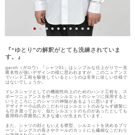
『“ゆとり”の解釈がとても洗練されていま
す。』
garoh（ガロウ）『シャツ01』はシンプルな仕上がりで一見
匿名性が強いデザインの様に思われますが、このニュアンス
でハンド工程を駆使しているというのは非常に珍しい仕様で
はないでしょうか。
ドレスシャツとしての機能性向上のためのハンド工程を、ス
ポーツニュアンスを伴ったシルエットのシャツに採用すると
いうところにこのシャツの神髄があるように思います。
デザイナー小山氏のこだわりはシルエットのみならず縫製に
も行き渡っており、似たシルエットのものがあったとしても
着用時の雰囲気に大きな違いが生まれています。
また、シャツの顔ともいえる襟型、シルエットを決めるプリ
ーツ、レングスの長さやテールのカットにも繊細なこだわり