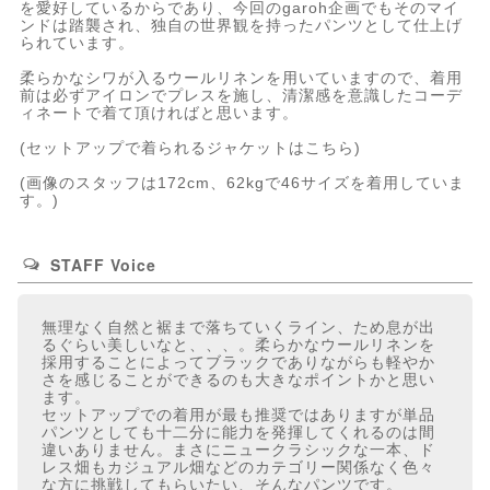
を愛好しているからであり、今回のgaroh企画でもそのマイ
ンドは踏襲され、独自の世界観を持ったパンツとして仕上げ
られています。
柔らかなシワが入るウールリネンを用いていますので、着用
前は必ずアイロンでプレスを施し、清潔感を意識したコーデ
ィネートで着て頂ければと思います。
(
セットアップで着られるジャケットはこちら
)
(画像のスタッフは172cm、62kgで46サイズを着用していま
す。)
STAFF Voice
無理なく自然と裾まで落ちていくライン、ため息が出
るぐらい美しいなと、、、。柔らかなウールリネンを
採用することによってブラックでありながらも軽やか
さを感じることができるのも大きなポイントかと思い
ます。
セットアップでの着用が最も推奨ではありますが単品
パンツとしても十二分に能力を発揮してくれるのは間
違いありません。まさにニュークラシックな一本、ド
レス畑もカジュアル畑などのカテゴリー関係なく色々
な方に挑戦してもらいたい、そんなパンツです。