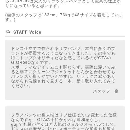
るGIORGIOは大人のリラックスパンツとして最高の仕上が
りになっていると思います。
(画像のスタッフは182cm、76kgで48サイズを着用していま
す。)
STAFF Voice
ドレス仕立てで作られるリブパンツ、本当に多くのブ
ランドが提案するようになってきました。その中でも
特にトップクオリティだなと感じているのがGTAの
GIORGIOなんです。
スポーティなアイテムにも関わらず、実際に穿いてみ
ると非常にクリーンでジャケットなんかと合わせても
バランスが取りやすいんですね。リラックス感があり
ながらも洗練されて見える一本、是非取り入れてみて
ください。
スタッフ 泉
フラノパンツの裾末端はリブ仕様 だいぶ変わった仕様
なんですが、GTAの手にかかれば違和感なし。
gujiでも超が付くほど人気のジョルジオモデルでして、
ドレスの要素がありつつスポーティーな印象も加速す