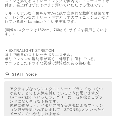
ストンと落ちるストレートレッグで裾内側にドローコードが
付き、裾上げせずにそのまま穿いていただける仕様です。
サルトリアルな印象をかすかに残す立体的な裁断と縫製です
が、シンプルなストリートギアとしてのフィニッシュがなさ
れている新生Laminarらしいモデルです。
(画像のスタッフは182cm、76kgでLサイズを着用していま
す。)
・EXTRALIGHT STRETCH
薄手で軽量のストレッチポリエステル。
ポリウレタンの混紡率が高く、伸縮性に優れている。
サラっとしたドライな質感で清涼感のある着心地。
STAFF Voice
アクティブなタウンエクストリームブランドもいくつ
かあり、とても人気を博しているように思いますが、
Laminarはそういったカテゴリーに一石を投じるブラ
ンドになりそうな予感です。
純粋に物がよく、イタリア的な美意識によるファッシ
ョン観が投影されていまして、STONEなどといったイ
メージに近いかもしれません。