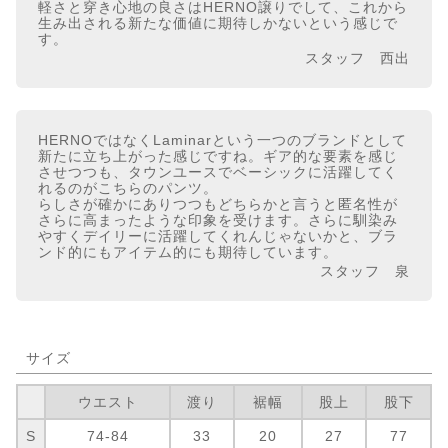
軽さと穿き心地の良さはHERNO譲りでして、これから
生み出される新たな価値に期待しかないという感じで
す。
スタッフ 西出
HERNOではなくLaminarという一つのブランドとして
新たに立ち上がった感じですね。ギア的な要素を感じ
させつつも、タウンユースでベーシックに活躍してく
れるのがこちらのパンツ。
らしさが確かにありつつもどちらかと言うと匿名性が
さらに高まったような印象を受けます。さらに馴染み
やすくデイリーに活躍してくれんじゃないかと、ブラ
ンド的にもアイテム的にも期待しています。
スタッフ 泉
サイズ
ウエスト
渡り
裾幅
股上
股下
S
74-84
33
20
27
77