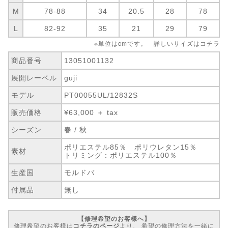
M
78-88
34
20.5
28
78
L
82-92
35
21
29
79
※単位はcmです。 詳しいサイズは
コチラ
商品番号
13051001132
展開レーベル
guji
モデル
PT00055UL/12832S
販売価格
¥63,000 ＋ tax
シーズン
春 / 秋
ポリエステル85％ ポリウレタン15％
素材
トリミング：ポリエステル100％
生産国
モルドバ
付属品
無し
【修理希望のお客様へ】
修理希望のお客様は
コチラのページ
より、 希望の修理方法を一緒に