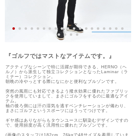
『ゴルフではマストなアイテムです。』
アクティブなシーンで特に活躍が期待できる、HERNO（ヘ
ルノ）から派生して独立コレクションとなったLaminar（ラ
ミナー）コレクション。
朝晩の冷やっとする際になにかと便利なブルゾンです。
突然の風雨にも対応できるよう撥水効果に優れたファブリッ
クを使用していまして、まさにゴルフをするのに最適なアイ
テム。
袖の後ろ側には汗の湿気を逃すベンチレーションが備わり、
まさにゴルフというスポーツにはうってつけです。
ギヤ感はありながらもタウンユースに馴染むデザインですの
で、使用頻度が高く汎用性に優れたブルゾンです。
(画像のスタッフは182cm、76kgで48サイズを着用していま