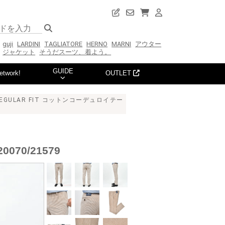
guji
LARDINI
TAGLIATORE
HERNO
MARNI
アウター
ジャケット
そうだスーツ、着よう。
GUIDE
etwork!
OUTLET
EGULAR FIT コットンコーデュロイテー