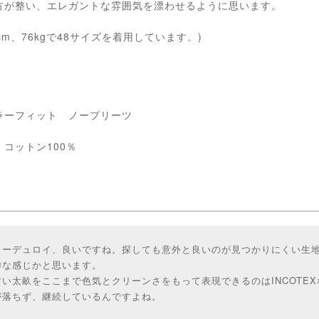
方が整い、エレガントな雰囲気を漂わせるように思います。
cm、76kgで48サイズを着用しています。)
ラーフィット ノープリーツ
コットン100％
コーデュロイ、良いですね。探しても意外と良いのが見つかりにくい生
◎な感じかと思います。
い太畝をここまで色気とクリーンさをもって表現できるのはINCOTE
が落ちず、継続しているんですよね。