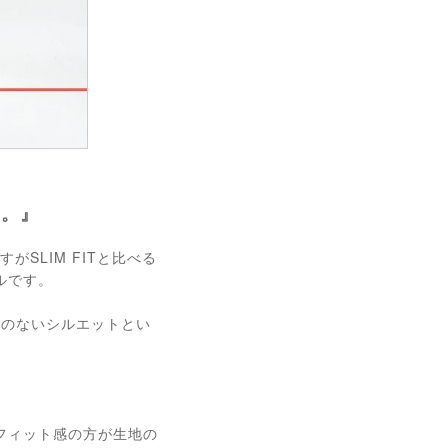
す。』
がSLIM FITと比べる
ルです。
理のないシルエットとい
フィット感の方が生地の