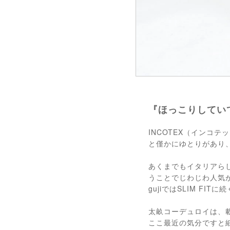
『ほっこりしてい
INCOTEX（インコテ
と僅かにゆとりがあり
あくまでもイタリアらし
うことでじわじわ人気が高
gujiではSLIM F
太畝コーデュロイは、
ここ最近の気分ですと