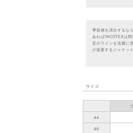
季節感を演出するな
あればINCOTEXは
足のラインを流麗に見
が提案するジャケッ
サイズ
44
46