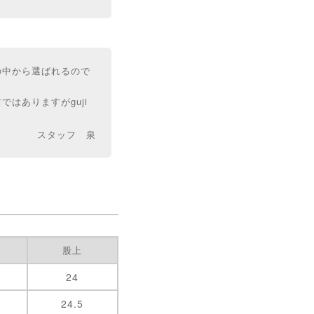
の中から選ばれるので
はありますがguji
スタッフ 泉
股上
24
24.5