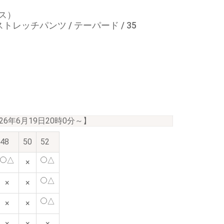
クス）
ッチパンツ / テーパード / 35
026年6月19日20時0分
～】
48
50
52
△
△
×
△
×
×
△
×
×
×
×
×