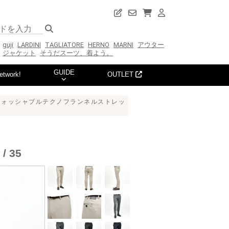
guji
LARDINI
TAGLIATORE
HERNO
MARNI
アウター
ジャケット
そうだスーツ、着よう。
GUIDE
etwork!
OUTLET
）ウォッシャブルテクノフランネルストレッ