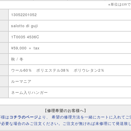
※単位はcm
13052201052
salotto di guji
1T0035 4536C
¥59,000 ＋ tax
秋 / 冬
ウール60％ ポリエステル38％ ポリウレタン2％
ルーマニア
ネーム入りハンガー
【修理希望のお客様へ】
客様は
コチラのページ
より、 希望の修理方法を一緒にカートに入れてご
が必要な場合のみご注文ください。ご注文が無ければ未修理にて発送致