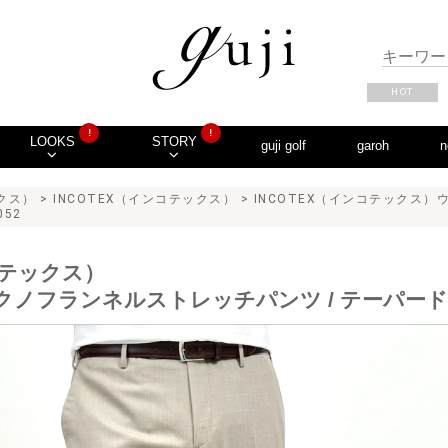
HOT
!
!
LOOKS
STORY
guji golf
garoh
n
ックス）
>
INCOTEX（インコテックス）
> INCOTEX（インコテックス
052