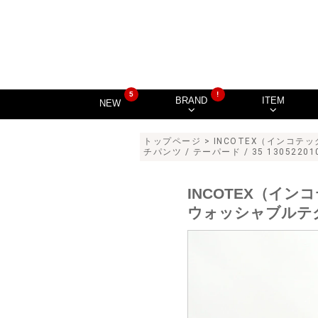
5
!
BRAND
ITEM
NEW
トップページ
>
INCOTEX（インコテ
チパンツ / テーパード / 35 13052201