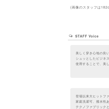
(画像のスタッフは182
STAFF Voice
美しく穿き心地の良い
シュッとしたビジネ
使用することで、美
登場以来大ヒットフ
家庭洗濯可、撥水性
テクノファブリック