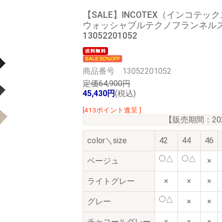
【SALE】
INCOTEX（インコテッ
ウォッシャブルテクノフランネルストレ
13052201052
商品番号 13052201052
定価64,900円
45,430円
(税込)
[413ポイント進呈 ]
【販売期間：
2
color＼size
42
44
46
△
△
ベージュ
×
ライトグレー
×
×
×
△
グレー
×
×
チャコールグレー
×
×
×