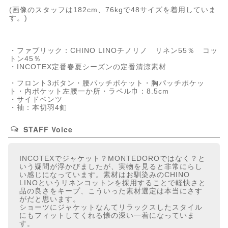
(画像のスタッフは182cm、76kgで48サイズを着用していま
す。)
・ファブリック：CHINO LINOチノリノ リネン55％ コッ
トン45％
・INCOTEX定番春夏シーズンの定番清涼素材
・フロント3ボタン・腰パッチポケット・胸パッチポケッ
ト・内ポケット左腰一か所・ラペル巾：8.5cm
・サイドベンツ
・袖：本切羽4釦
STAFF Voice
INCOTEXでジャケット？MONTEDOROではなく？と
いう疑問が浮かびましたが、実物を見ると非常にらし
い感じになっています。素材はお馴染みのCHINO
LINOというリネンコットンを採用することで軽快さと
品の良さをキープ、こういった素材選定は本当にさす
がだと思います。
ショーツにジャケットなんてリラックスしたスタイル
にもフィットしてくれる懐の深い一着になっていま
す。