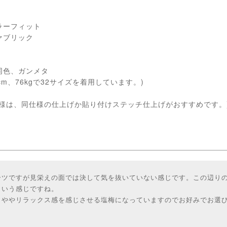
ラーフィット
ァブリック
同色、ガンメタ
cm、76kgで32サイズを着用しています。)
客様は、同仕様の仕上げか貼り付けステッチ仕上げがおすすめです。
ーツですが見栄えの面では決して気を抜いていない感じです。この辺り
という感じですね。
もややリラックス感を感じさせる塩梅になっていますのでお好みでお選