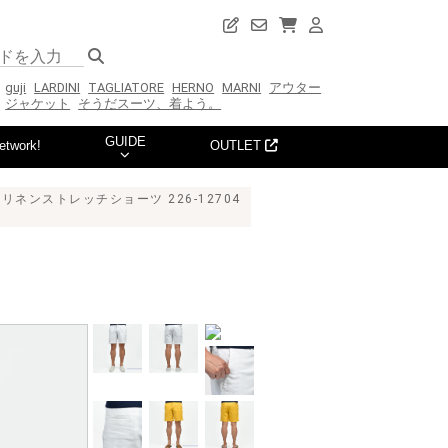
guji
LARDINI
TAGLIATORE
HERNO
MARNI
アウター
ジャケット
そうだスーツ、着よう。
GUIDE
etwork!
OUTLET
ンリネンストレッチショーツ 226-12704