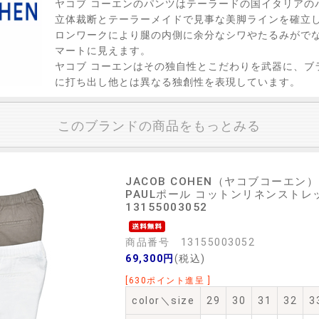
ヤコブ コーエンのパンツはテーラードの国イタリアの
立体裁断とテーラーメイドで見事な美脚ラインを確立
ロンワークにより腿の内側に余分なシワやたるみがで
マートに見えます。
ヤコブ コーエンはその独自性とこだわりを武器に、ブ
に打ち出し他とは異なる独創性を表現しています。
このブランドの商品をもっとみる
JACOB COHEN（ヤコブコーエン）
PAULポール コットンリネンストレッチ
13155003052
商品番号 13155003052
69,300円
(税込)
[630ポイント進呈 ]
color＼size
29
30
31
32
3