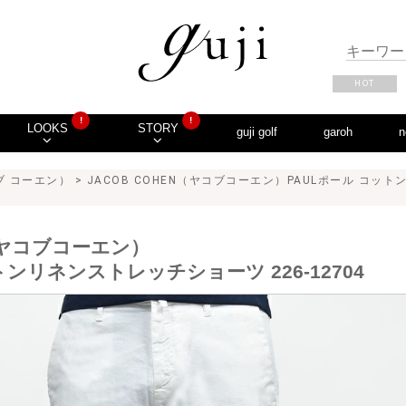
HOT
!
!
LOOKS
STORY
guji golf
garoh
n
コブ コーエン）
> JACOB COHEN（ヤコブコーエン）PAULポール コット