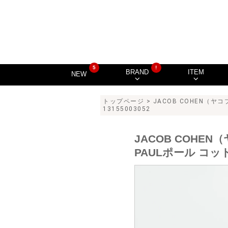
5
!
BRAND
ITEM
NEW
トップページ
>
JACOB COHEN（ヤ
13155003052