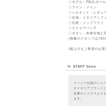
◇モデル：PAULポール
◇ライン：メイン
◇シルエット：レギュ
◇生地：イタリアンフ
◇仕様：ジップフライ
◇スクエアパッチ
◇ボタン：本体生地と
(画像のスタッフは182
(裾上げをご希望のお
STAFF Voice
イージー仕様のショ
がイタリアブランド
定番のニコラスより
ます。