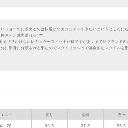
たいショーツに求めるのは快適かつカジュアルすぎないというところに
押さえた魅力溢れる1本。
Nではあまり見かけないレギュラーフィット仕様ですがあくまで同ブランド
十分に細身に分類される形なのでスタイリッシュで都会的なスタイルを
ウエスト
渡り
裾幅
股上
74～79
30.5
27.5
25.5