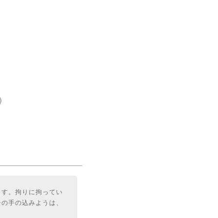
)
ます。拘りに拘ってい
チの手の込みようは、