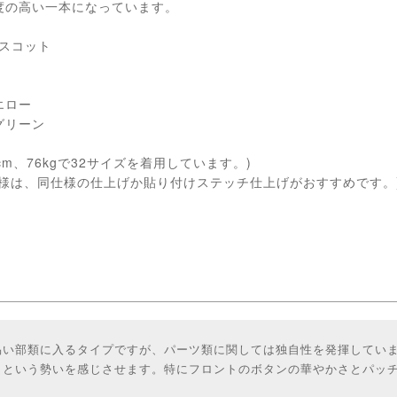
度の高い一本になっています。
Tスコット
エロー
グリーン
cm、76kgで32サイズを着用しています。)
客様は、同仕様の仕上げか貼り付けステッチ仕上げがおすすめです。
易い部類に入るタイプですが、パーツ類に関しては独自性を発揮してい
！という勢いを感じさせます。特にフロントのボタンの華やかさとパッ