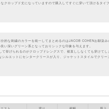
トなクロップド丈になっていますので購入してすぐに穿いて頂けるタイ
分的な刺繍のカラーを統一してまとめるのはJACOB COHENお馴染
の良い深いグリーン系となっておりシックな印象を与えます。
として挙げられるのがクロップドレングスで、裾直ししなくても穿けてし
ムなシルエットにセンタークリースが入り、ジャケットスタイルでクリー
ウエスト
渡り
裾幅
股上