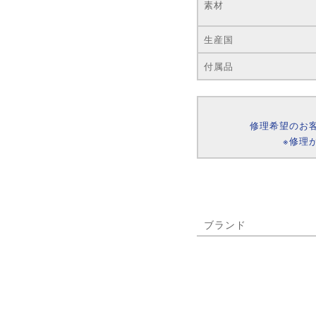
素材
生産国
付属品
修理希望のお
※修理
ブランド