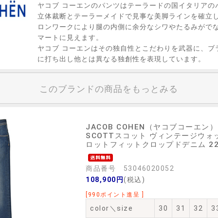
ヤコブ コーエンのパンツはテーラードの国イタリアの
立体裁断とテーラーメイドで見事な美脚ラインを確立
ロンワークにより腿の内側に余分なシワやたるみがで
マートに見えます。
ヤコブ コーエンはその独自性とこだわりを武器に、ブ
に打ち出し他とは異なる独創性を表現しています。
このブランドの商品をもっとみる
JACOB COHEN（ヤコブコーエン）
SCOTTスコット ヴィンテージウ
ロットフィットクロップドデニム 226-2
商品番号 53046020052
108,900円
(税込)
[990ポイント進呈 ]
color＼size
30
31
32
3