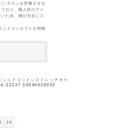
パンタロンを想像させる
しており、職人技のアイ
ないため、脚が完全にス
ランドコンセプトを明確
ォッシュドコットンストレッチキャ
2237 53046020052
3
34