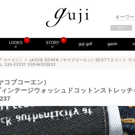
HOT
!
!
LOOKS
STORY
guji golf
garoh
n
コブ コーエン）
> JACOB COHEN（ヤコブコーエン）SCOTTスコット
-22237 53046020052