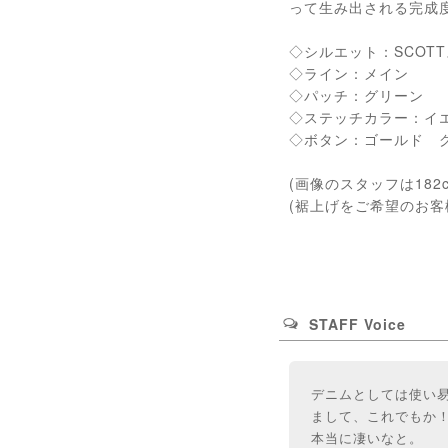
って生み出される完成
◇シルエット：SCOT
◇ライン：メイン
◇パッチ：グリーン
◇ステッチカラー：イ
◇ボタン：ゴールド 
(画像のスタッフは182
(裾上げをご希望のお
STAFF Voice
デニムとしては使い
まして、これでもか
本当に凄いなと。