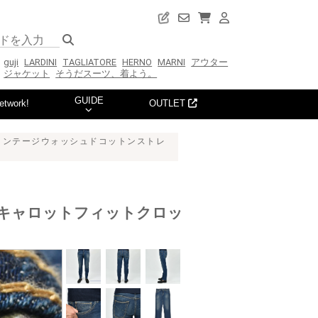
guji
LARDINI
TAGLIATORE
HERNO
MARNI
アウター
ジャケット
そうだスーツ、着よう。
GUIDE
etwork!
OUTLET
 ヴィンテージウォッシュドコットンストレ