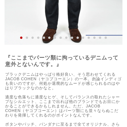
『ここまでパーツ類に拘っているデニムって
意外とないんです。』
ブラックデニムはやっぱり格好良い、そう思わせてくれる
JACOB COHEN（ヤコブコーエン）の一本。勿論インディゴ
も良いのですが、何処か退廃的なムードが感じられるのはや
はりブラックなのかなと。
適度な色落ちに適度なヒゲ、そしてバランスの取れたシャー
プなシルエット、ここまで出れば他のブランドでもお目にか
かることができるかもしれません。ただ、JACOB
COHEN（ヤコブコーエン）はパーツ類にも並々ならぬこだ
わりを発揮してくれるのがポイントなんです。
ボタンやパッチ、バンダナに至るまで全てオリジナル、さら