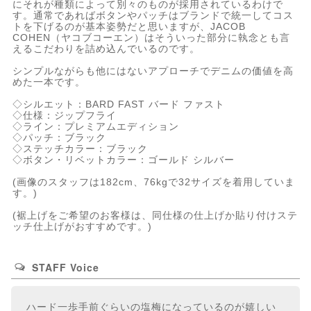
にそれが種類によって別々のものが採用されているわけで
す。通常であればボタンやパッチはブランドで統一してコス
トを下げるのが基本姿勢だと思いますが、JACOB
COHEN（ヤコブコーエン）はそういった部分に執念とも言
えるこだわりを詰め込んでいるのです。
シンプルながらも他にはないアプローチでデニムの価値を高
めた一本です。
◇シルエット：BARD FAST バード ファスト
◇仕様：ジップフライ
◇ライン：プレミアムエディション
◇パッチ：ブラック
◇ステッチカラー：ブラック
◇ボタン・リベットカラー：ゴールド シルバー
(画像のスタッフは182cm、76kgで32サイズを着用していま
す。)
(裾上げをご希望のお客様は、同仕様の仕上げか貼り付けステ
ッチ仕上げがおすすめです。)
STAFF Voice
ハード一歩手前ぐらいの塩梅になっているのが嬉しい