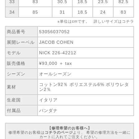
33
83
30.5
18.5
23.5
82.5
34
85
31
18.5
24
83
※単位はcmです。 詳しいサイズは
コチラ
商品番号
53056037052
展開レーベル
JACOB COHEN
モデル
NICK 226-42212
販売価格
¥93,000 ＋ tax
シーズン
オールシーズン
コットン92％ ポリエステル6% ポリウレタ
素材
ン2％
生産国
イタリア
付属品
バンダナ
【修理希望のお客様へ】
修理希望のお客様は
コチラのページ
より、 希望の修理方法を一緒に
カートに入れてご注文ください。