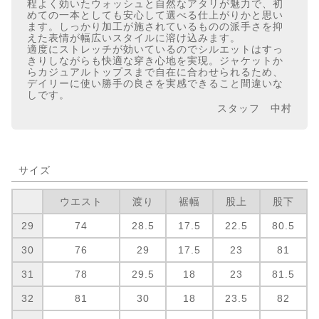
程よく効いたウォッシュと自然なアタリが魅力で、初
めての一本としても安心して選べる仕上がりかと思い
ます。しっかり加工が施されているものの派手さを抑
えた表情が幅広いスタイルに溶け込みます。
適度にストレッチが効いているのでシルエットはすっ
きりしながらも快適な穿き心地を実現。ジャケットか
らカジュアルトップスまで自在に合わせられるため、
デイリーに使い勝手の良さを実感できること間違いな
しです。
スタッフ 中村
サイズ
ウエスト
渡り
裾幅
股上
股下
29
74
28.5
17.5
22.5
80.5
30
76
29
17.5
23
81
31
78
29.5
18
23
81.5
32
81
30
18
23.5
82