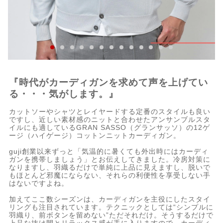
『時代がカーディガンを求めて声を上げてい
る・・・気がします。』
カットソーやシャツとレイヤードする定番のスタイルも良い
ですし、近しい素材感のニットと合わせたアンサンブルスタ
イルにも適しているGRAN SASSO（グランサッソ）の12ゲ
ージ（ハイゲージ）コットンニットカーディガン。
guji創業以来ずっと「気温的に暑くても外出時にはカーディ
ガンを携帯しましょう」とお伝えしてきました。冷房対策に
なりますし、羽織るだけで単純に上品に見えますし、脱いで
もほとんど邪魔にならない、それらの利便性を享受しない手
はないですよね。
加えてここ数シーズンは、カーディガンを主役にしたスタイ
リングも注目されています。テクニックとしては“シンプルに
羽織り、前ボタンを留めない”ただそれだけ。そうするだけで