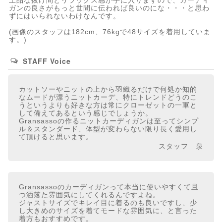
上品な抜け間とリラックス感が手に入りますので、カーディ
ガンの良さがもっと世間に伝われば良いのにな・・・と思わ
ずにはいられないわけなんです。
(画像のスタッフは182cm、76kgで48サイズを着用していま
す。)
STAFF Voice
カットソーやニットの上から羽織るだけで何処か知的
なムードが漂うニットカーデ、特にトレンドどうのこ
うというよりも好きな方は常にクローゼットの一軍と
して備えてあるという感じでしょうか。
Gransassoの作るニットカーディガンは至ってシンプ
ル＆スタンダード、体型が変わらない限り長く愛用し
て頂けると思います。
スタッフ 泉
Gransassoのカーディガンって本当に使いやすくて且
つ洒落た雰囲気にしてくれるんですよね。
ジャストサイズでキレイ目に着るのも良いですし、少
し大きめのサイズを着てモードな雰囲気に、と言った
着方もおすすめです。