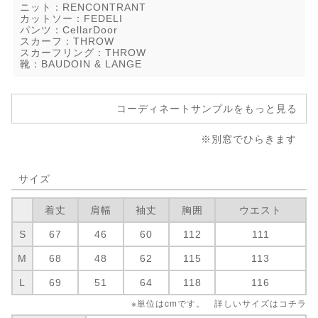
ニット：RENCONTRANT
カットソー：FEDELI
パンツ：CellarDoor
スカーフ：THROW
スカーフリング：THROW
靴：BAUDOIN & LANGE
コーディネートサンプルをもっと見る
※別窓でひらきます
サイズ
着丈
肩幅
袖丈
胸囲
ウエスト
S
67
46
60
112
111
M
68
48
62
115
113
L
69
51
64
118
116
※単位はcmです。 詳しいサイズは
コチラ