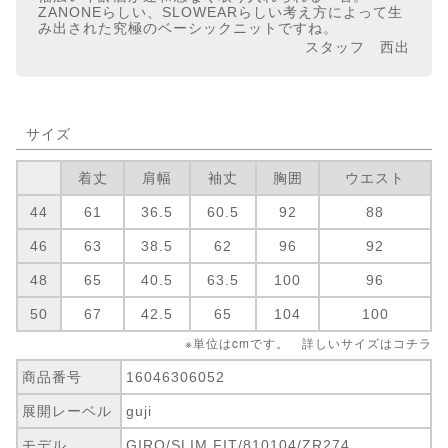
ZANONEらしい、SLOWEARらしい考え方によって生
み出された究極のベーシックニットですね。
スタッフ 西出
サイズ
着丈
肩幅
袖丈
胸囲
ウエスト
44
61
36.5
60.5
92
88
46
63
38.5
62
96
92
48
65
40.5
63.5
100
96
50
67
42.5
65
104
100
※単位はcmです。 詳しいサイズは
コチラ
商品番号
16046306052
展開レーベル
guji
モデル
GIRO/SLIM FIT/810104/ZR274