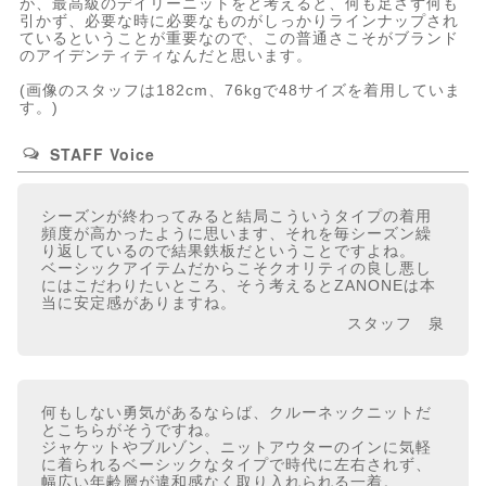
が、最高級のデイリーニットをと考えると、何も足さず何も
引かず、必要な時に必要なものがしっかりラインナップされ
ているということが重要なので、この普通さこそがブランド
のアイデンティティなんだと思います。
(画像のスタッフは182cm、76kgで48サイズを着用していま
す。)
STAFF Voice
シーズンが終わってみると結局こういうタイプの着用
頻度が高かったように思います、それを毎シーズン繰
り返しているので結果鉄板だということですよね。
ベーシックアイテムだからこそクオリティの良し悪し
にはこだわりたいところ、そう考えるとZANONEは本
当に安定感がありますね。
スタッフ 泉
何もしない勇気があるならば、クルーネックニットだ
とこちらがそうですね。
ジャケットやブルゾン、ニットアウターのインに気軽
に着られるベーシックなタイプで時代に左右されず、
幅広い年齢層が違和感なく取り入れられる一着。