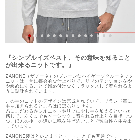
『シンプルイズベスト、その意味を知ること
が出来るニットです。』
ZANONE（ザノーネ）のプレーンなハイゲージクルーネック
ニットは非常に都会的な仕上がりで、リブのテンションをや
や緩めにすることで締め付けなくリラックスして着られるよ
うに設計されています。
この手のニットのデザインは完成されていて、ブランド毎に
手を加えられるところはほぼありません。
糸にこだわるかシルエットやリブに少し手を加えるといった
感じで、あくまでもベーシックに着られる仕上りを目指しつ
つ、ほんの少しの違いに魂を注ぎ込むことで独自性を生み出
しています。
ZANONE製はといいますと・・・、とても普通です。