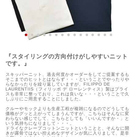
『スタイリングの方向付けがしやすいニット
です。』
スキッパーニット、過去何度かオーダーをしてご提案するも
そこまでのヒットとはならず・・・ということでやったりや
らなかったりを繰り返していますが、FILIPPO DE
LAURENTIIS（フィリッポ デ ローレンティス）製はプライ
スも非常に整っており、これは良いな・・・ということで久
しぶりにご用意することにしました。
クルーやモックよりも生産工程が複雑になるのでどうしても
価格がグッと上がってしまうんですが、こちらはそんなに変
わらない感じでして、こちらとしても「いいんですか・」と
いう気持ちになりまして・・・。
ドライなクレープコットンニットということと、そんなに開
きが露骨ではない控えめなデザインが気に入りまして、是非