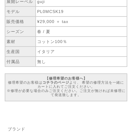
展開レーベル
guji
モデル
PL0MCSK19
販売価格
¥29,000 ＋ tax
シーズン
春 / 夏
素材
コットン100％
生産国
イタリア
付属品
無し
【修理希望のお客様へ】
修理希望のお客様は
コチラのページ
より、 希望の修理方法を一緒に
カートに入れてご注文ください。
※修理が必要な場合のみご注文ください。ご注文が無ければ未修理に
て発送致します。
ブランド