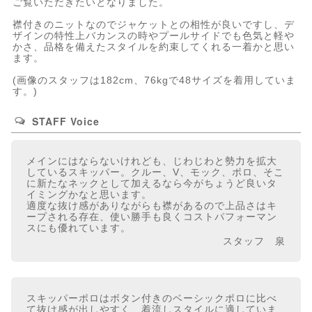
ご覧いただきたいとなりました。
襟付きのニットなのでジャケットとの相性が良いですし、デ
ザインの特性上バカンスの時やプールサイドでも色気と軽や
かさ、品格を備えたスタイルを約束してくれる一着かと思い
ます。
(画像のスタッフは182cm、76kgで48サイズを着用していま
す。)
STAFF Voice
メインにはならないけれども、じわじわと勢力を拡大
しているスキッパー。クルー、V、モック、ポロ、そこ
に新たなネックとして加えるなら今がちょうど良いタ
イミングかなと思います。
適度な抜け感がありながらも襟があるので上品さはキ
ープされる存在、使い勝手も良くコストパフォーマン
スにも優れています。
スタッフ 泉
スキッパーポロはボタン付きのベーシックポロに比べ
て抜け感が出しやすく、着流しスタイルに適していま