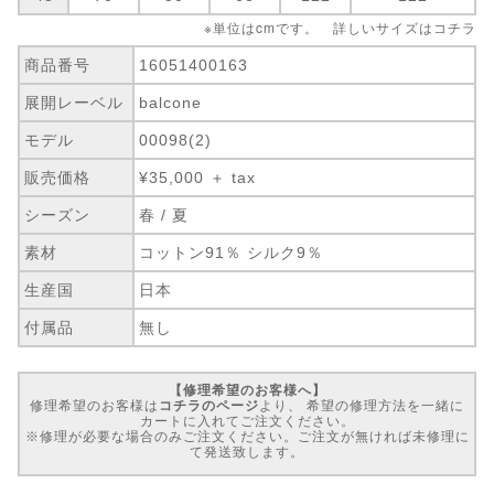
※単位はcmです。 詳しいサイズは
コチラ
商品番号
16051400163
展開レーベル
balcone
モデル
00098(2)
販売価格
¥35,000 ＋ tax
シーズン
春 / 夏
素材
コットン91％ シルク9％
生産国
日本
付属品
無し
【修理希望のお客様へ】
修理希望のお客様は
コチラのページ
より、 希望の修理方法を一緒に
カートに入れてご注文ください。
※修理が必要な場合のみご注文ください。ご注文が無ければ未修理に
て発送致します。