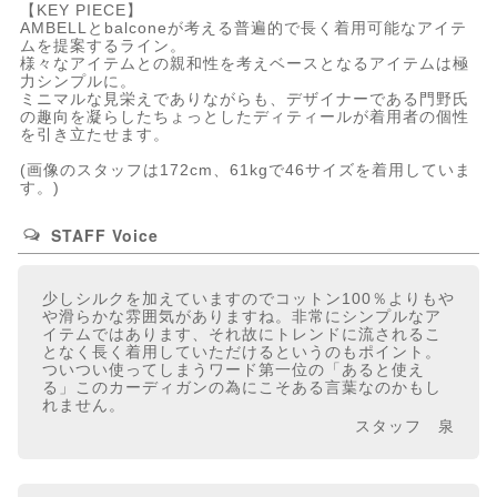
【KEY PIECE】
AMBELLとbalconeが考える普遍的で長く着用可能なアイテ
ムを提案するライン。
様々なアイテムとの親和性を考えベースとなるアイテムは極
力シンプルに。
ミニマルな見栄えでありながらも、デザイナーである門野氏
の趣向を凝らしたちょっとしたディティールが着用者の個性
を引き立たせます。
(画像のスタッフは172cm、61kgで46サイズを着用していま
す。)
STAFF Voice
少しシルクを加えていますのでコットン100％よりもや
や滑らかな雰囲気がありますね。非常にシンプルなア
イテムではあります、それ故にトレンドに流されるこ
となく長く着用していただけるというのもポイント。
ついつい使ってしまうワード第一位の「あると使え
る」このカーディガンの為にこそある言葉なのかもし
れません。
スタッフ 泉