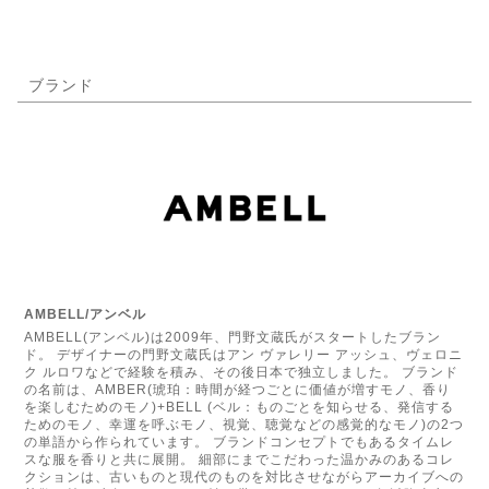
ブランド
AMBELL/アンベル
AMBELL(アンベル)は2009年、門野文蔵氏がスタートしたブラン
ド。 デザイナーの門野文蔵氏はアン ヴァレリー アッシュ、ヴェロニ
ク ルロワなどで経験を積み、その後日本で独立しました。 ブランド
の名前は、AMBER(琥珀：時間が経つごとに価値が増すモノ、香り
を楽しむためのモノ)+BELL (ベル：ものごとを知らせる、発信する
ためのモノ、幸運を呼ぶモノ、視覚、聴覚などの感覚的なモノ)の2つ
の単語から作られています。 ブランドコンセプトでもあるタイムレ
スな服を香りと共に展開。 細部にまでこだわった温かみのあるコレ
クションは、古いものと現代のものを対比させながらアーカイブへの