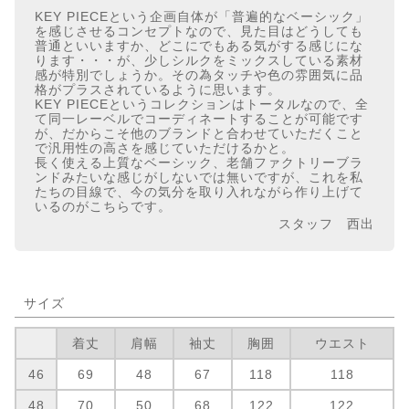
KEY PIECEという企画自体が「普遍的なベーシック」
を感じさせるコンセプトなので、見た目はどうしても
普通といいますか、どこにでもある気がする感じにな
ります・・・が、少しシルクをミックスしている素材
感が特別でしょうか。その為タッチや色の雰囲気に品
格がプラスされているように思います。
KEY PIECEというコレクションはトータルなので、全
て同一レーベルでコーディネートすることが可能です
が、だからこそ他のブランドと合わせていただくこと
で汎用性の高さを感じていただけるかと。
長く使える上質なベーシック、老舗ファクトリーブラ
ンドみたいな感じがしないでは無いですが、これを私
たちの目線で、今の気分を取り入れながら作り上げて
いるのがこちらです。
スタッフ 西出
サイズ
着丈
肩幅
袖丈
胸囲
ウエスト
46
69
48
67
118
118
48
70
50
68
122
122