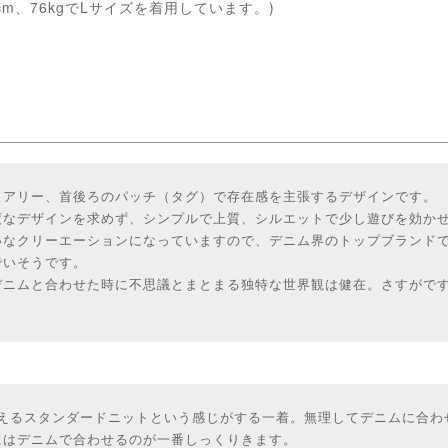
cm、76kgでLサイズを着用しています。)
ュアリー、首後ろのパッチ（タグ）で存在感を主張するデザインです。
度なデザインを求めず、シンプルで上質、シルエットで少し遊びを効か
なクリーエーションになっていますので、デニム界のトップブランドである
でいそうです。
デニムと合わせた時に不思議とまとまる独特な世界観は健在。さすがで
Nが考えるスタンダードニットという感じがする一着。無理してデニムに合
にはデニムで合わせるのが一番しっくりきます。