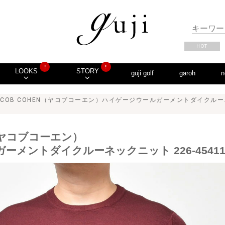
HOT
!
!
LOOKS
STORY
guji golf
garoh
n
ACOB COHEN（ヤコブコーエン）ハイゲージウールガーメントダイクルーネッ