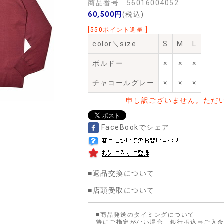
商品番号 56016004052
60,500円
(税込)
[550ポイント進呈 ]
color＼size
S
M
L
ボルドー
×
×
×
チャコールグレー
×
×
×
申し訳ございません。ただ
FaceBookでシェア
■
返品交換について
■
店頭受取について
■商品発送のタイミングについて
特にご指定がない場合、銀行振込⇒ご入金