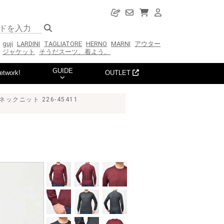
guji
LARDINI
TAGLIATORE
HERNO
MARNI
アウター
ジャケット
そうだスーツ、着よう。
GUIDE
etwork!
OUTLET
クニット 226-45411