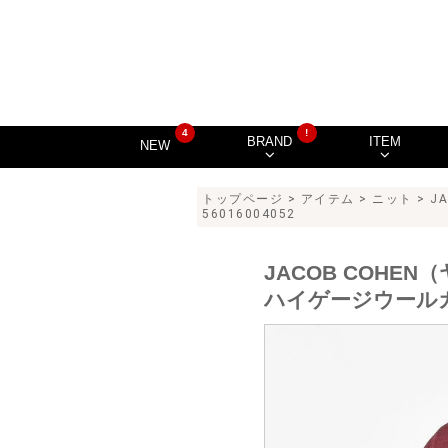
4
!
BRAND
ITEM
NEW
トップページ
>
アイテム
>
ニット
> J
56016004052