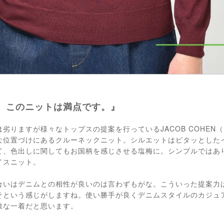
、このニットは満点です。』
劣りますが様々なトップスの提案を行っているJACOB COHEN
な位置づけにあるクルーネックニット。シルエットはピタッとした
て、色出しに関してもお国柄を感じさせる塩梅に。シンプルではあ
イスニット。
合いはデニムとの相性が良いのは言わずもがな。こういった提案力
そという感じがしますね。使い勝手が良くデニムスタイルのカジュ
敵な一着だと思います。