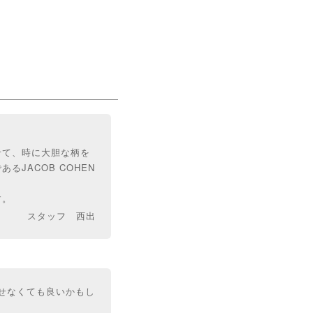
せて、時に大胆な柄を
JACOB COHEN
す。
スタッフ 西出
わせなくても良いかもし