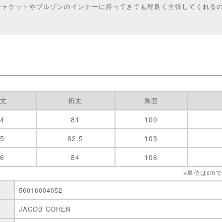
ジャケットやブルゾンのインナーに持ってきても程良く主張してくれる
着丈
裄丈
胸囲
64
81
100
65
82.5
103
66
84
106
※単位はcm
56016004052
JACOB COHEN