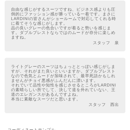
自由な感じがするスーツですね、ビジネス感よりも圧
倒的にファッション感が勝っている一着です。まさに
LARDINIの皆さんがショールームで対応してくれる時
に着てそうな感じがします。
品の良いグレーの色合いですが着ると勢いを感じま
す。ダブルブレストならではのムードが存分に楽しめ
ますね。
スタッフ 泉
ライトグレーのスーツはちょっととっぽい感じがしま
すが、それがまた良いといいますか。ダブルブレスト
なので色気とムードが加味されて、最早死語かもしれ
ませんがチョイ悪感がふんだんに漂います。
それでいて品性や知性を感じさせるところがLARDINI
の素晴らしい所でして、決して道を外れていない、王
道のエレガンスがあるんですよね。
本当に素敵なスーツだと思います。
スタッフ 西出
コーディネートサンプル