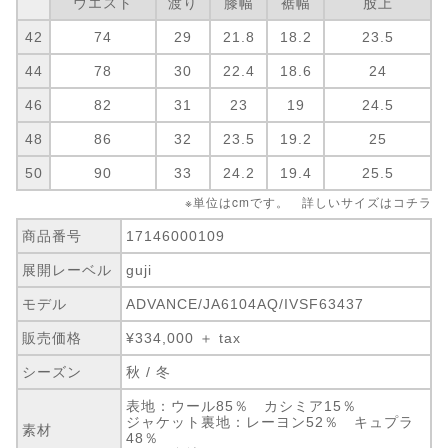
ウエスト
渡り
膝幅
裾幅
股上
42
74
29
21.8
18.2
23.5
44
78
30
22.4
18.6
24
46
82
31
23
19
24.5
48
86
32
23.5
19.2
25
50
90
33
24.2
19.4
25.5
※単位はcmです。 詳しいサイズは
コチラ
商品番号
17146000109
展開レーベル
guji
モデル
ADVANCE/JA6104AQ/IVSF63437
販売価格
¥334,000 ＋ tax
シーズン
秋 / 冬
表地：ウール85％ カシミア15％
ジャケット裏地：レーヨン52％ キュプラ
素材
48％