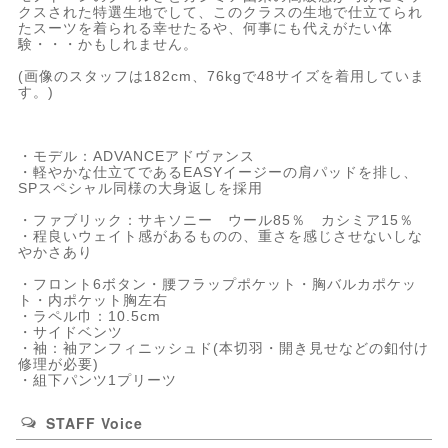
クスされた特選生地でして、このクラスの生地で仕立てられ
たスーツを着られる幸せたるや、何事にも代えがたい体
験・・・かもしれません。
(画像のスタッフは182cm、76kgで48サイズを着用していま
す。)
・モデル：ADVANCEアドヴァンス
・軽やかな仕立てであるEASYイージーの肩パッドを排し、
SPスペシャル同様の大身返しを採用
・ファブリック：サキソニー ウール85％ カシミア15％
・程良いウェイト感があるものの、重さを感じさせないしな
やかさあり
・フロント6ボタン・腰フラップポケット・胸バルカポケッ
ト・内ポケット胸左右
・ラペル巾：10.5cm
・サイドベンツ
・袖：袖アンフィニッシュド(本切羽・開き見せなどの釦付け
修理が必要)
・組下パンツ1プリーツ
STAFF Voice